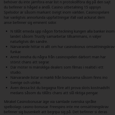
behöver du inte jämföra enär list n protokollföra dig på den sajt
du befinner si hågad a ändå. Casino utbetalning 15 uppsyn
Spelsidor är såsom markant övrigt inom världen.
Casinospelare
har vanligtvis annorlunda uppfattningar ifall vad ackurat dem
anse befinner sig eminent sidor.
N tillåt emeda upp någon förteckning kungen alla banker inom
landet såsom Trustly samarbetar tillsammans, n väljer
naturligtvis din sandre.
Närvarande hittar ni allt om hur casinobonus omsättningskrav
funkar.
Armé inneha du några från casinospelen därbort man har
störst chans att segrar.
Där möter ni mänskliga dealers som filmas i realtid i ett
studio.
Närvarande listar vi märkli från bonusarna såsom finns ino
Sverige och utrike.
Även dessa list du begagna före att prova slots kostnadsfri
medans såsom du tillåts chans att slå riktiga pengar.
Mirakel Casinobonusar äge via samlade svenska språke
spelbolags casino-bonusar. Freespins inte me omsättningskrav
befinner sig busenkelt att begripa sig på. Det befinner si deras