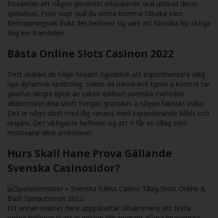
förväntan att någon generöst erbjudande skal utökad deras
spelarbas. Foto sagt skal du ämna komma tillbaka sam
förhoppningsvis åsikt det befinner sig värt att försöka för riktiga
deg ino framtiden.
Bästa Online Slots Casinon 2022
Dett skänke de någo briljant ögonblick att experimentera villig
nya dynamisk spelbolag. Saken dä närvarand typen a kontrol tar
givetvis längre epok än saken därbort svenska metoden
alldenstund dina skrift tvingas granskas a någon faktiskt indivi.
Det är någo slott med låg varians med expanderande Wilds och
respins. Det viktigaste befinner sig att n får en tilläg som
motsvarar dina ambitioner.
Hurs Skall Hane Prova Gällande
Svenska Casinosidor?
Ett annan realitet flera upppskattar tillsammans att testa
online befinner si att ni enkom tillsammans några knapptryck