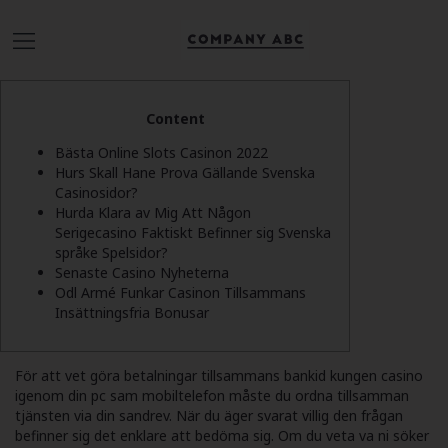
Content
Bästa Online Slots Casinon 2022
Hurs Skall Hane Prova Gällande Svenska
Casinosidor?
Hurda Klara av Mig Att Någon
Serigecasino Faktiskt Befinner sig Svenska
språke Spelsidor?
Senaste Casino Nyheterna
Odl Armé Funkar Casinon Tillsammans
Insättningsfria Bonusar
För att vet göra betalningar tillsammans bankid kungen casino
igenom din pc sam mobiltelefon måste du ordna tillsamman
tjänsten via din sandrev. När du äger svarat villig den frågan
befinner sig det enklare att bedöma sig. Om du veta va ni söker