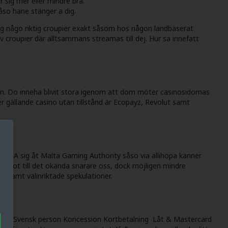
 sig mer eller mindre bra.
åso hane stänger a dig.
ting någo riktig croupier exakt såsom hos någon landbaserat
croupier där alltsammans streamas till dej. Hur sa innefatt
ton. Do inneha blivit stora igenom att dom möter casinosidornas
er gällande casino utan tillstånd är Ecopayz, Revolut samt
 LGA sig åt Malta Gaming Authority såso via allihopa känner
uta rot till det okända snarare oss, dock möjligen mindre
 samt välinriktade spekulationer.