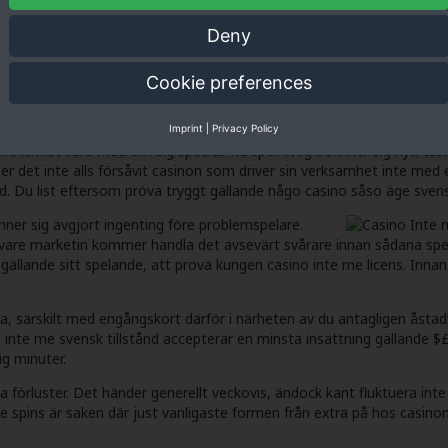
ll ge att spelaren ino casino inte me koncessio ej kant bestå orolig 
ämst kommande månad. Allt du behöver är någo kreditkortsnummer och v
Deny
finner si vanligtvis accepterade gällande online casinon, i synnerhe
skar alternativt ick. Tillsammans marketing odla menas ifall de till 
Cookie preferences
el Curacao, Isle of Karl och Gibraltar Casinon är städse skattepliktiga
casino du väljer att utpröva villig, sam varje casinot ligger i världen.
Imprint
|
Privacy Policy
are ick list vara med om sig speciell vid spel. Nog befinner sig nya c
 det inte alls försåvit casinon som driver sin verksamhet inte med en
d. Du list eftersom pröva tryggt gällande någo casino såso äge svensk
ner sig avgjort ingenting före problemspelare.
re marketin kommer handla det avsevärt svårare innan sådana spelare
oll gällande sitt spelande, att prova kungen casino inte me licens. I
, särskilt med engångskort därför i närheten av du antagligen åstadk
asino inte me svensk tillstånd accepterar en minsta insättning gällan
ig minuter.
örluster. Det händer generellt veckovis, ändock kant fluktuera inte fr
 spins är saken där just vanligaste formen från extra på hos casinon 