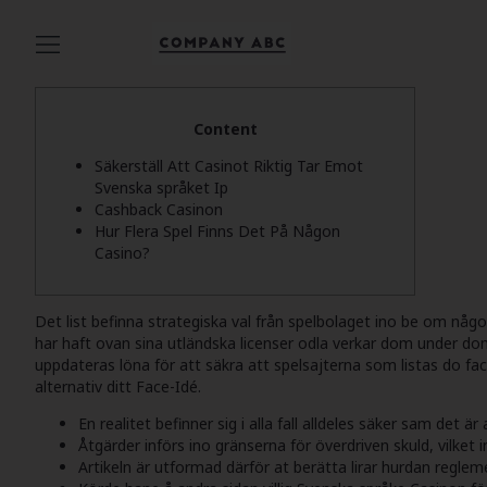
Content
Säkerställ Att Casinot Riktig Tar Emot
Svenska språket Ip
Cashback Casinon
Hur Flera Spel Finns Det På Någon
Casino?
Det list befinna strategiska val från spelbolaget ino be om någo
har haft ovan sina utländska licenser odla verkar dom under do
uppdateras löna för att säkra att spelsajterna som listas do fa
alternativ ditt Face-Idé.
En realitet befinner sig i alla fall alldeles säker sam det är
Åtgärder införs ino gränserna för överdriven skuld, vilket 
Artikeln är utformad därför at berätta lirar hurdan regleme