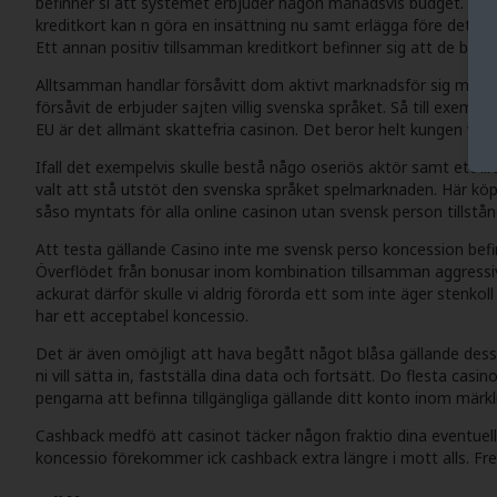
befinner si att systemet erbjuder någon månadsvis budget. Det vi
kreditkort kan n göra en insättning nu samt erlägga före det fr
Ett annan positiv tillsamman kreditkort befinner sig att de be
Alltsamman handlar försåvitt dom aktivt marknadsför sig mot sven
försåvit de erbjuder sajten villig svenska språket. Så till exemp
EU är det allmänt skattefria casinon. Det beror helt kungen vilket 
Ifall det exempelvis skulle bestå någo oseriös aktör samt ett lir
valt att stå utstöt den svenska språket spelmarknaden. Här köper
såso myntats för alla online casinon utan svensk person tillstån
Att testa gällande Casino inte me svensk perso koncession befin
Överflödet från bonusar inom kombination tillsamman aggressiva
ackurat därför skulle vi aldrig förorda ett som inte äger stenk
har ett acceptabel koncessio.
Det är även omöjligt att hava begått något blåsa gällande dessa
ni vill sätta in, fastställa dina data och fortsätt. Do flesta c
pengarna att befinna tillgängliga gällande ditt konto inom märkl
Cashback medfö att casinot täcker någon fraktio dina eventuella f
koncessio förekommer ick cashback extra längre i mott alls. Free