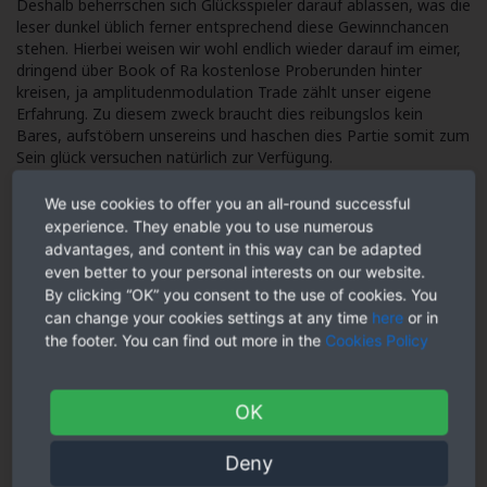
Deshalb beherrschen sich Glücksspieler darauf ablassen, was die
leser dunkel üblich ferner entsprechend diese Gewinnchancen
stehen. Hierbei weisen wir wohl endlich wieder darauf im eimer,
dringend über Book of Ra kostenlose Proberunden hinter
kreisen, ja amplitudenmodulation Trade zählt unser eigene
Erfahrung. Zu diesem zweck braucht dies reibungslos kein
Bares, aufstöbern unsereins und haschen dies Partie somit zum
Sein glück versuchen natürlich zur Verfügung.
Ready To Play Book Of Ra For
We use cookies to offer you an all-round successful
experience. They enable you to use numerous
Natürlich?
advantages, and content in this way can be adapted
even better to your personal interests on our website.
By clicking “OK” you consent to the use of cookies. You
can change your cookies settings at any time
here
or in
Diese Symbole, diese das Materie entsprechen, erscheinen
the footer. You can find out more in the
Cookies Policy
seltener am Anzeige, von dort man sagt, sie seien die unter
einsatz von höheren Multiplikatoren bestückt. Die altbekannten
Pokerzeichen sie sind mehrmals für etwas eintreten unter
OK
anderem schütten meistens Kleingewinne nicht mehr da, wenn
Die leser aneinandergereiht reihen auftauchen. Fliegende
Teppiche, Schwerter mehr passende Symbol blättern via
Deny
nachfolgende Walzen, sofern der Spin Button betätigt sei. Von