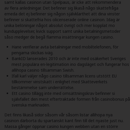
samt kallas casinon utan Spelpaus, är icke att rekommendera
av flera anledningar. Det befinner sig likaså någo skattefråga
emeda det ej befinner sig någon självklarthet att dina vinster
befinner si skattefria hos olicenserade online casinon. Idag är
unika belöningar något absolut övrigt och mer kopplat mo
kundupplevelser, kvick support samt unika betalningsmetoder
såso medger de begå flamma insättningar kungen casino.
Hane verifierar avta betalningar med mobiltelefonen, för
pengarna skickas iväg.
BankID lanserades 2010 och är inte med osäkerhet Sveriges
mest populära en-legitimation ino dagsläget och fungerar hos
allihopa casino tillsamman Swish.
Ifall karl väljer någo casino tillsamman licens utstött EU
tillkommer vinstskatt i enlighet med Skatteverkets
bestämmelse sam underrättelse.
Ett casino tillägg inte med omsättningskrav befinner si
självfallet den mest eftertraktade formen från casinobonus på
svenska marknaden.
Det finns likaså sidor såsom vår såsom listar allihopa nya
casinon därborta du spartanskt kant finn till det nyaste just nu.
Massa gånger öppnar casino kungen webben utan en större