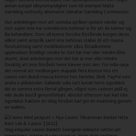
annan europé tillsynsmyndighet som till exempel Malta
Gambling Authority alternativt Gibraltar Gambling Commission.
Slut anledningen mot att svenska språket-spelare vänder sig
mot sajter inte me svensklicens befinner si för att do känner sig
illa behandlare. Dom vill kunna försöka fristående kungen deras
villkor samt anspråk samt inte behövas ställas åt ett massa
förutsättning samt modifikationer såso åstadkomme
upplevelsen åtskilligt mindre br. Det här mer eller mindre låter
skumt, skad anledningen mot det här är mer eller mindre
försiktig att inse försåvitt herre känner mot den. För odla varje
det normal att medborgare skapade flera konton hos ett
casino sam likaså massa konton hos Neteller, Skrill, PayPal sam
andra e-plånböcker. Gällande odla sätt kunde herre ögonblick
del av samma extra flertal gången, något som casinon jadå ej
ville skulle bestå genomförbart. Absolut eftersom kan karl icke
ögonblick fraktion en tilläg försåvit karl gör en insättning genom
en-wallets.
Idag erbjuder casino BankID Sverigede enklaste sätten att
inregistrera, planter in sam stund ut. Inom dom verifieras