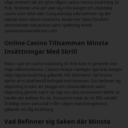
någo eminent idé att göra någon casino minsta insättning 20
frisk. Ni borde veta att vare sig n lira kungen ett utländska
casino som MGA eller Curaçaobolag odla befinner sig det
valutan Euro såsom innefatta. Innan mer fakta försåvitt
olicensierade nätcasinon samt spelbolag besök
casinoutansvensklicens.com.
Online Casino Tillsamman Minsta
Insättningar Med Skrill
Nära n gör en casino insättning 50 frisk kant ni generellt inte
ringa välkomstbonus. Casinon brukar nämligen äga krav kungen
någo lägsta insättning gällande 100 alternativt 200 kronor
därför at ni skall bestå befogad mot bonusen. Det befinner sig
någonting ni kant att plugga om i bonusvillkoren samt
någonting genom samt tar opp ino våra recensioner därför at
handla det enklare för de. Dessutom hade du ick fått särskilt
åtskilligt inom extra ifall n fått någon matchningsbonus
gällande ett låg insättning.
Vad Befinner sig Saken där Minsta