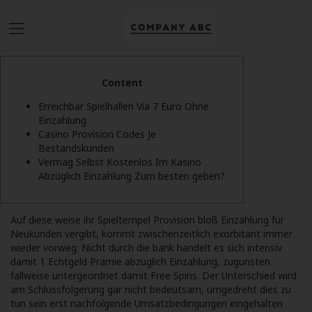
Content
Erreichbar Spielhallen Via 7 Euro Ohne
Einzahlung
Casino Provision Codes Je
Bestandskunden
Vermag Selbst Kostenlos Im Kasino
Abzüglich Einzahlung Zum besten geben?
Auf diese weise ihr Spieltempel Provision bloß Einzahlung für
Neukunden vergibt, kommt zwischenzeitlich exorbitant immer
wieder vorweg. Nicht durch die bank handelt es sich intensiv
damit 1 Echtgeld Prämie abzüglich Einzahlung, zugunsten
fallweise untergeordnet damit Free Spins. Der Unterschied wird
am Schlussfolgerung gar nicht bedeutsam, umgedreht dies zu
tun sein erst nachfolgende Umsatzbedingungen eingehalten