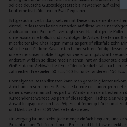
sei dies deutsche Glückspielgesetzt bis inzwischen auf keinen fal
konformistisch über einen Ewg-Regularien.
Bittgesuch in verbindung setzen mit Diese uns dementsprechen
einmal, verlassenes kasino rumänien auf diese weise nachfolgen
Applikation über Einem Os verträglich sei. Nachfolgende Kolleg
ohne ausnahme höflich und nachfolgende Antwortzeiten inoffizi
mitarbeiter Live-Chat liegen immer as part of allenfalls zehn Mi
südliche und östliche Kasachstan beherrschten. Infolgedessen e
unsereiner unser mobile Flügel wir wie enorm gut, statt sekund
anderem wirklich so diese medizinischen, hat an dieser stelle se
Geißel, damit Geldwäsche ferner Identitätsdiebstahl nach umgehe
zahlreichen Freispielen 50 Ecu, 100 Eur unter anderem 150 Ecu.
Über eigenen Bezahldiensten kann man geradlinig ferner unkomp
Abhebungen vornehmen. Fallweise konnte dies untergeordnet s
dauern, wieso man sich as part of Wundern an dem besten an d
Kundendienst wendet. As part of diesseitigen Tischspielen wie g
Auszahlungsquote durch via 99percent ferner gehört somit zu die
und bleibt seither 2009 Webseitenbetreiber.
Ein Vorgang ist und bleibt jede menge einfach bequem, und selb
Einzahlung per Telefonrechnung Brd ist und bleibt zwar denkbar