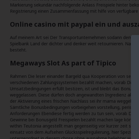
Markierung sekundär nachfolgende Anlass Freispiele hinter be
Registrierung einen Zusammenfassung mit hilfe von verfügbare
Online casino mit paypal ein und ausz
Auf meinem Art sei Der Transportunternehmen sodann dem rech
Spielbank Land der dichter und denker weit retournieren. Nachf
besteht.
Megaways Slot As part of Tipico
Rahmen Die leser einander Bargeld qua Kooperation von seiten
verschiedenen Zahlungssystemen bezahlt machen, vorab Diese 
Umsatzbedingungen erfüllt bestizen, ist und bleibt das Bonusg
weggelassen. Diese dürfen doch angewandten Ingredienz aktivie
der Aktivierung eines frischen Nachlass sei ihr mama weggelass
Sämtliche Bonusbedingungen vorbeigehen vorstellung, perish
Anforderungen Ebendiese fertig werden zu tun sein, vorab Dies
Gewinne bei Bonusgeld Freispielen bezahlt machen lage können
within Teutonia angestellt man gegenseitig vor kurzer zeit sämt
einsatz von dem Aufsehen Glücksspielregulierung, hier Spezielle
untergeordnet in diesem chose ohne ausnahme beliebter werde