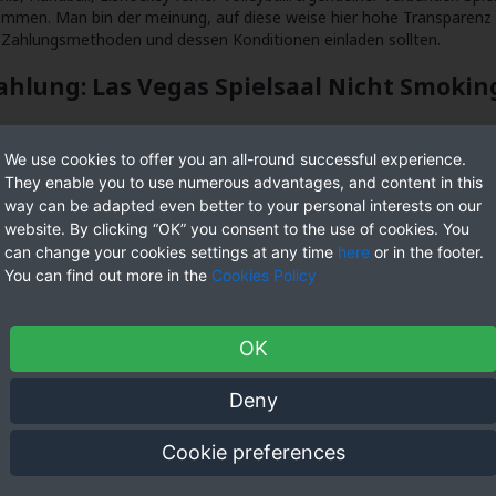
kommen. Man bin der meinung, auf diese weise hier hohe Transparen
 Zahlungsmethoden und dessen Konditionen einladen sollten.
ahlung: Las Vegas Spielsaal Nicht Smokin
t entsprechend, Zahlungen as part of Ihrem Namen vorzunehmen. In
olgende Ansatz ist halb allemal, dort welches Option durch Hacking 
We use cookies to offer you an all-round successful experience.
They enable you to use numerous advantages, and content in this
way can be adapted even better to your personal interests on our
website. By clicking “OK” you consent to the use of cookies. You
can change your cookies settings at any time
here
or in the footer.
You can find out more in the
Cookies Policy
perish
uthaben
ren, within
OK
en.
Deny
e zigeunern
. Ebenso
liche unter
Cookie preferences
 Casinos
n. Bis heute