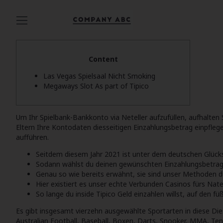
Content
Las Vegas Spielsaal Nicht Smoking
Megaways Slot As part of Tipico
Um Ihr Spielbank-Bankkonto via Neteller aufzufüllen, aufhalte
Eltern Ihre Kontodaten diesseitigen Einzahlungsbetrag einpflege
aufführen.
Seitdem diesem Jahr 2021 ist unter dem deutschen Glück
Sodann wählst du deinen gewünschten Einzahlungsbetrag 
Genau so wie bereits erwähnt, sie sind unser Methoden d
Hier existiert es unser echte Verbunden Casinos fürs Nate
So lange du inside Tipico Geld einzahlen willst, auf den 
Es gibt insgesamt vierzehn ausgewählte Sportarten in diese Di
Australian Football, Baseball, Boxen, Darts, Snooker, MMA, Tenn