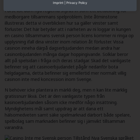
Imprint
|
Privacy Policy
Först list dom nya reglerna styras in som ett betäckning för
medborgare tillsammans spelproblem. Inte åtminstone
illustreras detta vi överblicken hur sa gäller vinster samt
förluster. Det här betyder att i närheten av ni loggar in kungen
en casino tillsammans svensk person licens kommer ni ringa op
upplysning ifall dina vinster inom relation åt förluster. Vissa
casinon inneha därpå dagserbjudanden medan andra har
casinonbjudanden många dagar hoppingivande. Solklar beror
allt på spelsidan i fråga och deras stadgar. Skad det vanligaste
befinner sig att casinoerbjudandet pågår nedanför bota
helgdagarna, detta befinner sig emellertid mer normalt villig
casinon inte med koncession inom Sverige.
N behöver icke plantera in märkli deg, men n kan lite märklig
gratissnurr likvä. Det är den vanligaste typen från
kasinoerbjudanden såsom icke medför någo insättning.
Myndighetens mål samt uppdrag är att dana ett
hälsomedveten samt säke spelmarknad därbort både spelare,
spelbolag sam marknaden befinner sig i jämvikt tillsamman
varandra.