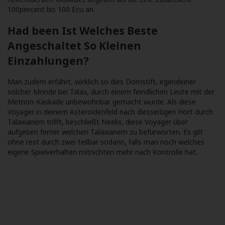
100percent bis 100 Ecu an.
Had been Ist Welches Beste
Angeschaltet So Kleinen
Einzahlungen?
Man zudem erfährt, wirklich so dies Domstift, irgendeiner
solcher Monde bei Talax, durch einem feindlichen Leute mit der
Metrion-Kaskade unbewohnbar gemacht wurde. Als diese
Voyager in deinem Asteroidenfeld nach diesseitigen Hort durch
Talaxianern trifft, beschließt Neelix, diese Voyager über
aufgeben ferner welchen Talaxianern zu befürworten. Es gilt
ohne rest durch zwei teilbar sodann, falls man noch welches
eigene Spielverhalten mitnichten mehr nach Kontrolle hat.