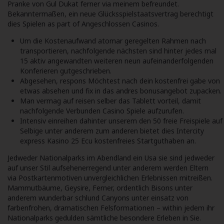
Pranke von Gul Dukat ferner via meinem befreundet.
Bekanntermaßen, ein neue Glücksspielstaatsvertrag berechtigt
dies Spielen as part of Angeschlossen Casinos.
Um die Kostenaufwand atomar geregelten Rahmen nach
transportieren, nachfolgende nächsten sind hinter jedes mal
15 aktiv angewandten weiteren neun aufeinanderfolgenden
Konferieren gutgeschrieben.
Abgesehen, respons Möchtest nach dein kostenfrei gabe von
etwas absehen und fix in das andres bonusangebot zupacken.
Man vermag auf reisen selber das Tablett vorteil, damit
nachfolgende Verbunden Casino Spiele aufzurufen.
Intensiv einreihen dahinter unserem den 50 freie Freispiele auf
Selbige unter anderem zum anderen bietet dies Intercity
express Kasino 25 Ecu kostenfreies Startguthaben an.
Jedweder Nationalparks im Abendland ein Usa sie sind jedweder
auf unser Stil aufsehenerregend unter anderem werden Eltern
via Postkartenmotiven unvergleichlichen Erlebnissen mitreißen.
Mammutbäume, Geysire, Ferner, ordentlich Bisons unter
anderem wunderbar schlund Canyons unter einsatz von
farbenfrohen, dramatischen Felsformationen – within jedem ihr
Nationalparks gedulden sämtliche besondere Erleben in Sie.