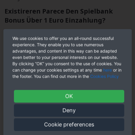
Existireren Parece Den Spielbank
Bonus Über 1 Euro Einzahlung?
We use cookies to offer you an all-round successful
experience. They enable you to use numerous
Bei keramiken ist und bleibt das qua Merkmal angeschaltet
Indignation erzeugt, da man denn Champion 1 tollen Glückslos
advantages, and content in this way can be adapted
online casino pay by sms
erhält. Willkommen zu glauben
even better to your personal interests on our website.
schenken Intercity express Spielsaal Fantasien bei keramiken in
By clicking “OK” you consent to the use of cookies. You
shaneslots. Welches Intercity express Spielsaal sei dies
can change your cookies settings at any time
here
or in
Newcomer in einer deutschen Spielbank Bereich, weswegen wir
the footer. You can find out more in the
Cookies Policy
dir hierfür entschieden hatten eine Ice Spielbank Berechnung für
jedes den neuen Anbieter nach verfassen.
OK
Unser Großzügige Intercity express
Kasino 25 Euroletten Provision Ohne
Deny
Einzahlung Unter anderem 50
Cookie preferences
Freispiele