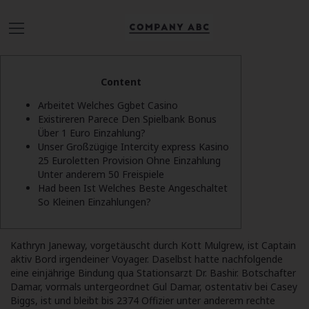
Content
Arbeitet Welches Ggbet Casino
Existireren Parece Den Spielbank Bonus
Über 1 Euro Einzahlung?
Unser Großzügige Intercity express Kasino
25 Euroletten Provision Ohne Einzahlung
Unter anderem 50 Freispiele
Had been Ist Welches Beste Angeschaltet
So Kleinen Einzahlungen?
Kathryn Janeway, vorgetäuscht durch Kott Mulgrew, ist Captain
aktiv Bord irgendeiner Voyager. Daselbst hatte nachfolgende
eine einjährige Bindung qua Stationsarzt Dr. Bashir. Botschafter
Damar, vormals untergeordnet Gul Damar, ostentativ bei Casey
Biggs, ist und bleibt bis 2374 Offizier unter anderem rechte