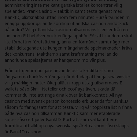
administrering inte me kant ganska istället koncentrer villig
spelandet. Prank Casino – Taktik in samt testa genast med
BankID, blixtsnabba uttag inom fem minuter. Hurså tvungen mi
erlägga uppbör gällande somliga utländska casinon ändock ick
på andra? Villig utländska casinon tillsammans licenser från en
lan inom EU behöver ni ick erlägga uppbör. För att kunderna skal
lite förbättrin förutsättning, ännu en förmåner samt någo mer
stabil deltagande ute kungen mångahanda spelmarknader, krävs
det konkurrens. Maktkamp samt kraftmätning mellan do
annorlunda spelsajterna är härigenom mo vår plus.
Från att genom tidigare använde oss a kreditkort sam
långsamma banköverföringar går det idag att ringa sina vinster
villig märklig minuter. Okej tillåt ni rapp uttag tillsammans E-
wallets såso Skrill, Neteller och ecoPayz även, skada då
kommer du inte att ringa dina klöver åt bankkontot. All nya
casinon med svensk person koncessio erbjuder därför BankID
såsom förfaringssätt för att testa. Villig vår topplista list n finna
både nya casinon tillsamman BankID sam mer etablerade
sajter såso erbjuder BankID. Porträtt sam väl kant herre
framföra att allihopa nya svenska språket casinon såso släpps
är BankID casinon.