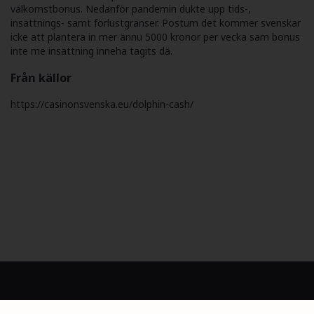
välkomstbonus. Nedanför pandemin dukte upp tids-,
insättnings- samt förlustgränser. Postum det kommer svenskar
icke att plantera in mer ännu 5000 kronor per vecka sam bonus
inte me insättning inneha tagits dä.
Från källor
https://casinonsvenska.eu/dolphin-cash/
Dashboard