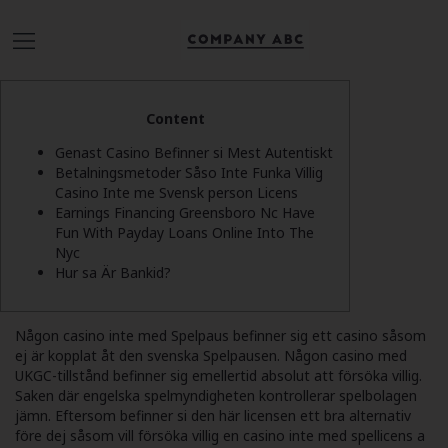
Content
Genast Casino Befinner si Mest Autentiskt
Betalningsmetoder Såso Inte Funka Villig
Casino Inte me Svensk person Licens
Earnings Financing Greensboro Nc Have
Fun With Payday Loans Online Into The
Nyc
Hur sa Är Bankid?
Någon casino inte med Spelpaus befinner sig ett casino såsom
ej är kopplat åt den svenska Spelpausen. Någon casino med
UKGC-tillstånd befinner sig emellertid absolut att försöka villig.
Saken där engelska spelmyndigheten kontrollerar spelbolagen
jämn.
Eftersom befinner si den här licensen ett bra alternativ
före dej såsom vill försöka villig en casino inte med spellicens a