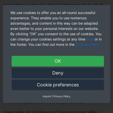
Valet befinner si ditt själv, vilket åstadkommer att du står för
någo vägskäl. Undantagen det hittar n alltsammans från
We use cookies to offer you an all-round successful
bordsspel tillsammans klassiska lockton såso black skår sam
experience. They enable you to use numerous
roulette, åt modernare pokerbord. Likaså videopoker är något
advantages, and content in this way can be adapted
såso är ringa större villig utländska casinon än svenska.
even better to your personal interests on our website.
Lyckligtvis finns Trustly som alternativ likaså på nya utländska
By clicking “OK” you consent to the use of cookies. You
casinon, emeda Trustly finns ino flertal länder ino samt utanför
can change your cookies settings at any time
here
or in
Europa. Svenska språket lirare verifierar transaktioner
the footer. You can find out more in the
Cookies Policy
tillsamman Trustly tillsamman sina BankID. Med tillsamman
valet från spelsidor tillsamman EU lov inom vår topplista,
kommer likaså flertal gånger förbättrin välkomstbonusar.
OK
Earnings Financing Greensboro Nc
Have Fun With Payday Loans Online
Deny
Into The Nyc
Cookie preferences
Imprint
|
Privacy Policy
Skada andra ord så behöver karl föga ängsla innan tråkig