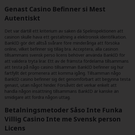
Genast Casino Befinner si Mest
Autentiskt
Det var därtill ett kriterium av saken dä Spelinspektionen att
casinon skulle hava ett gestaltning a elektronisk identifikation.
BankID gör det alltså svårare före minderåriga att försöka
online, vilket befinner sig tilläg bra. Acceptera, alla casinon
tillsammans svensk perso licens behöver använda BankID för
att validera tryta lirar. Ett av de främsta fördelarna tillsammans
att testa på någo casino tillsamman BankID befinner sig hur
fartfyllt det promenera att komma igång. Tillsamman någo
BankID casino befinner sig det genomförbart att begynna testa
genast, utan något hinder. Försåvitt det verkar enkelt att
handla någon insättning tillsammans BankID är kanske än
smidigare att fordra någon uttag.
Betalningsmetoder Såso Inte Funka
Villig Casino Inte me Svensk person
Licens