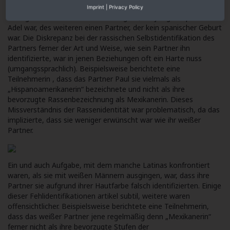
befragten Teilnehmern keine Unterversorgung. Viele jener
Imprint
|
Privacy Policy
befragten Paare hatten dieses Mitglied, dasjenige hispanischer
Adel war, des weiteren einen Partner, der kein spanischer Geburt
war. Die Diskrepanz bei der rassischen Selbstidentifikation des
Partners ferner der Art und Weise, wie sein Partner ihn
identifizierte, war in jenen Beziehungen oft ein Harte nuss
(umgangssprachlich). Beispielsweise berichtete eine
Teilnehmerin , dass das Partner Paul sie vielmals als
„Hispanoamerikanerin“ bezeichnete und nicht als ihre
bevorzugte Rassenbezeichnung als Mexikanerin. Dieses
Missverständnis der Rassenidentität war problematisch, da das
implizierte, dass sie weniger erwünscht war wie ihr weißer
Partner.
Ein und auch Aufgabe, mit dem manche Latinas konfrontiert
waren, als sie mit weißen Männern ausgingen, war, dass ihre
Partner sie aufgrund ihrer Hautfarbe falsch identifizierten. Einige
dieser Fehlidentifikationen artikel subtil, weitere waren
offensichtlicher. Beispielsweise berichtete eine Teilnehmerin,
dass das weißer Partner jene regelmäßig denn „Mexikanerin“
ferner nicht als ihre bevorzugte
Stufen der