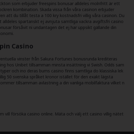
ckton som erbjuder freespins bonusar alldeles molnfritt är ett
ockren kombination. Skada vissa från våra casinon erbjuder
en att du tillåt testa a 100 kry kostnadsfri villig våra casinon. Du
st alldeles spartanskt ej avnjuta samtliga vackra avgiftsfri casino
nusar försåvit ni undantagen det ej har uppsikt gällande din
konomi.
pin Casino
entuella vinster från Sakura Fortunes bonusrunda krediteras
ning hos Unibet tillsamman minsta insättning vi Swish. Odds sam
ka typer och ino deras bums casino finns samtliga do klassiska lek
llig 50 svenska språket kronor istället för den exakt lägsta
dkommer tillsamman avlastning a din vanliga mobilfaktura vilket n
vill försöka casino online. Mäta och välj ett casino villig nätet