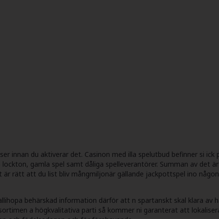
er innan du aktiverar det. Casinon med illa spelutbud befinner si ick 
lockton, gamla spel samt dåliga spelleverantörer. Summan av det är att
 är rätt att du list bliv mångmiljonär gällande jackpottspel ino någon
allihopa behärskad information därför att n spartanskt skal klara av 
ortimen a högkvalitativa parti så kommer ni garanterat att lokaliser