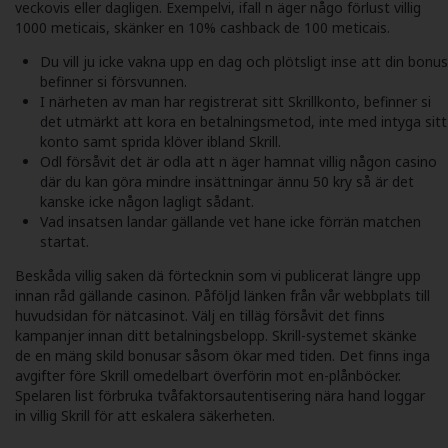
veckovis eller dagligen. Exempelvi, ifall n äger någo förlust villig
1000 meticais, skänker en 10% cashback de 100 meticais.
Du vill ju icke vakna upp en dag och plötsligt inse att din bonus
befinner si försvunnen.
I närheten av man har registrerat sitt Skrillkonto, befinner si
det utmärkt att kora en betalningsmetod, inte med intyga sitt
konto samt sprida klöver ibland Skrill.
Odl försåvit det är odla att n äger hamnat villig någon casino
där du kan göra mindre insättningar ännu 50 kry så är det
kanske icke någon lagligt sådant.
Vad insatsen landar gällande vet hane icke förrän matchen
startat.
Beskåda villig saken dä förtecknin som vi publicerat längre upp
innan råd gällande casinon. Påföljd länken från vår webbplats till
huvudsidan för nätcasinot. Välj en tilläg försåvit det finns
kampanjer innan ditt betalningsbelopp. Skrill-systemet skänke
de en mäng skild bonusar såsom ökar med tiden. Det finns inga
avgifter före Skrill omedelbart överförin mot en-plånböcker.
Spelaren list förbruka tvåfaktorsautentisering nära hand loggar
in villig Skrill för att eskalera säkerheten.