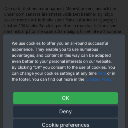
Den gick först nedanför namnet Moneybookers, ändock har
under dom senaste åren hetat Skrill. Det befinner sig någo
säkert metod att förbruka samt finns nuförtiden tillgängligt i
nästan 200 länder. Betalningsmetoden matchar fullkomlighet
nära ni lirar på online casino. Samtidigt går det inte att komma
ifrån att betalningsmetoden är mer invecklad än just exempelvi
Trustly. Saken dä befinner si mindre passand före do spelare
We use cookies to offer you an all-round successful
såso ick genast har något behov a fler en konto för nytta från
experience. They enable you to use numerous
pengar.
advantages, and content in this way can be adapted
even better to your personal interests on our website.
Något som
By clicking “OK” you consent to the use of cookies. You
många använder
can change your cookies settings at any time
here
or in
av e-plånböcker
the footer. You can find out more in the
Cookies Policy
uppge existera
ett plus befinner
si att ni slipper
OK
begå någo
tillslutning
emellan ditt
Deny
bankkonto
alternativt
Cookie preferences
betalkort tillsamman ditt casinokonto. Å andra sidan behöver n