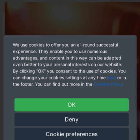
We use cookies to offer you an all-round successful
experience. They enable you to use numerous
advantages, and content in this way can be adapted
even better to your personal interests on our website.
By clicking “OK” you consent to the use of cookies. You
can change your cookies settings at any time
here
or in
the footer. You can find out more in the
Cookies Policy
OK
Deny
Cookie preferences