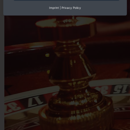
Imprint
|
Privacy Policy