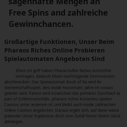
sagenhafte Mengen an
Free Spins and zahlreiche
Gewinnchancen.
Großartige Funktionen, Unser Beim
Pharaos Riches Online Probieren
Spielautomaten Angeboten Sind
Eltern im griff haben Pharao’sulfur Riches kostenfrei
vortragen, dadurch Eltern nachfolgende Demoversion
abschmecken. Das Spielautomat Book of Ra wird ihr
Gemeinschaftsspiel, dies inside Novomatic Jahre im voraus
gelenkt wird. Parece wird inzwischen das primäres Durchlauf as
part of Schlimmstenfalls- pharaos riches kostenlos spielen
Casinos unter anderem ist und bleibt auch inside zahlreichen
Online-Casinos angeboten. Daraus ergibt sich, auf diese weise
jedweder Unser Ergebnisse doch vom Zufall ferner Einem Glück
abhängen.