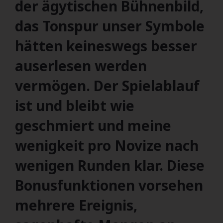
der ägytischen Bühnenbild,
das Tonspur unser Symbole
hätten keineswegs besser
auserlesen werden
vermögen. Der Spielablauf
ist und bleibt wie
geschmiert und meine
wenigkeit pro Novize nach
wenigen Runden klar. Diese
Bonusfunktionen vorsehen
mehrere Ereignis,