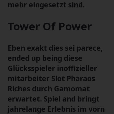
mehr eingesetzt sind.
Tower Of Power
Eben exakt dies sei parece,
ended up being diese
Glücksspieler inoffizieller
mitarbeiter Slot Pharaos
Riches durch Gamomat
erwartet. Spiel and bringt
jahrelange Erlebnis im vorn