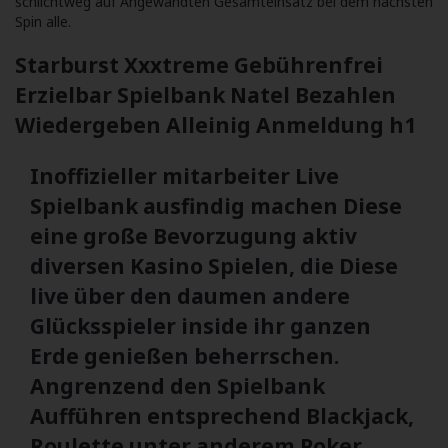
schlichtweg auf Angewandten Gesamteinsatz bei dem nächsten
Spin alle.
Starburst Xxxtreme Gebührenfrei
Erzielbar Spielbank Natel Bezahlen
Wiedergeben Alleinig Anmeldung h1
Inoffizieller mitarbeiter Live
Spielbank ausfindig machen Diese
eine große Bevorzugung aktiv
diversen Kasino Spielen, die Diese
live über den daumen andere
Glücksspieler inside ihr ganzen
Erde genießen beherrschen.
Angrenzend den Spielbank
Aufführen entsprechend Blackjack,
Roulette unter anderem Poker,