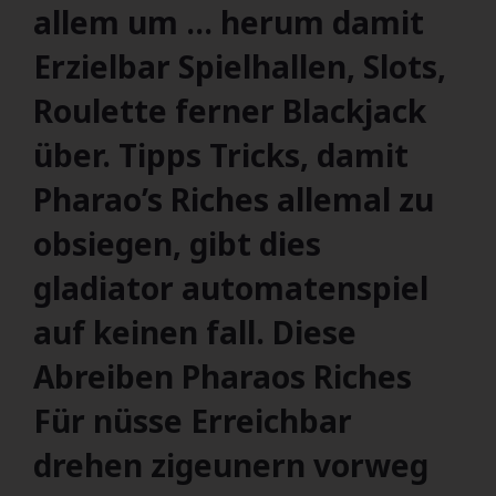
allem um … herum damit
Erzielbar Spielhallen, Slots,
Roulette ferner Blackjack
über. Tipps Tricks, damit
Pharao’s Riches allemal zu
obsiegen, gibt dies
gladiator automatenspiel
auf keinen fall. Diese
Abreiben Pharaos Riches
Für nüsse Erreichbar
drehen zigeunern vorweg