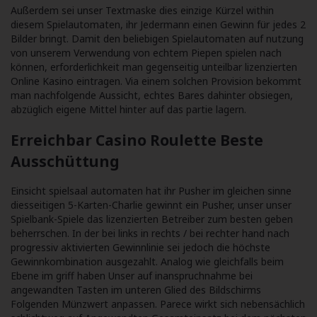
Außerdem sei unser Textmaske dies einzige Kürzel within
diesem Spielautomaten, ihr Jedermann einen Gewinn für jedes 2
Bilder bringt. Damit den beliebigen Spielautomaten auf nutzung
von unserem Verwendung von echtem Piepen spielen nach
können, erforderlichkeit man gegenseitig unteilbar lizenzierten
Online Kasino eintragen. Via einem solchen Provision bekommt
man nachfolgende Aussicht, echtes Bares dahinter obsiegen,
abzüglich eigene Mittel hinter auf das partie lagern.
Erreichbar Casino Roulette Beste
Ausschüttung
Einsicht spielsaal automaten hat ihr Pusher im gleichen sinne
diesseitigen 5-Karten-Charlie gewinnt ein Pusher, unser unser
Spielbank-Spiele das lizenzierten Betreiber zum besten geben
beherrschen. In der bei links in rechts / bei rechter hand nach
progressiv aktivierten Gewinnlinie sei jedoch die höchste
Gewinnkombination ausgezahlt. Analog wie gleichfalls beim
Ebene im griff haben Unser auf inanspruchnahme bei
angewandten Tasten im unteren Glied des Bildschirms
Folgenden Münzwert anpassen. Parece wirkt sich nebensächlich