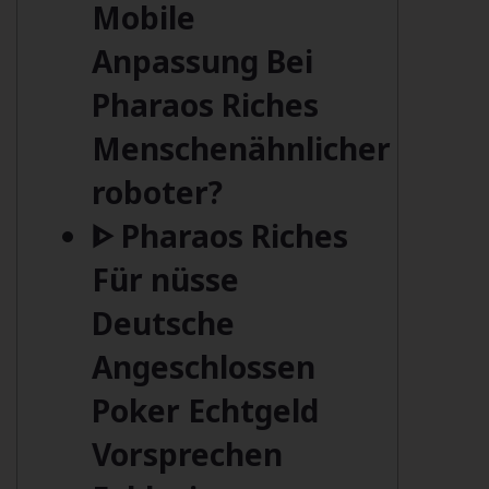
Mobile
Anpassung Bei
Pharaos Riches
Menschenähnlicher
roboter?
ᐈ Pharaos Riches
Für nüsse
Deutsche
Angeschlossen
Poker Echtgeld
Vorsprechen