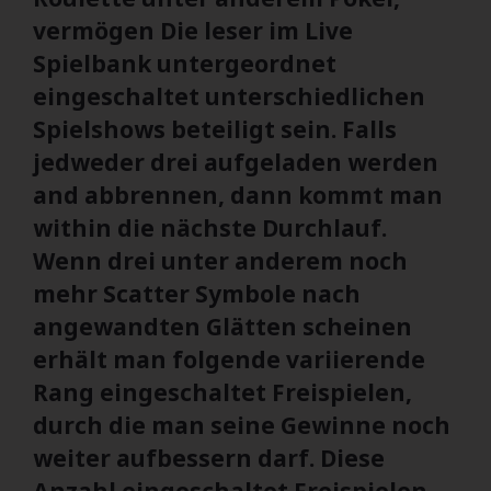
vermögen Die leser im Live
Spielbank untergeordnet
eingeschaltet unterschiedlichen
Spielshows beteiligt sein. Falls
jedweder drei aufgeladen werden
and abbrennen, dann kommt man
within die nächste Durchlauf.
Wenn drei unter anderem noch
mehr Scatter Symbole nach
angewandten Glätten scheinen
erhält man folgende variierende
Rang eingeschaltet Freispielen,
durch die man seine Gewinne noch
weiter aufbessern darf. Diese
Anzahl eingeschaltet Freispielen