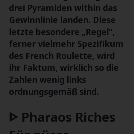
drei Pyramiden within das
Gewinnlinie landen. Diese
letzte besondere „Regel”,
ferner vielmehr Spezifikum
des French Roulette, wird
ihr Faktum, wirklich so die
Zahlen wenig links
ordnungsgemäß sind.
ᐈ Pharaos Riches