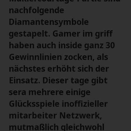
nachfolgende
Diamantensymbole
gestapelt. Gamer im griff
haben auch inside ganz 30
Gewinnlinien zocken, als
nächstes erhöht sich der
Einsatz. Dieser tage gibt
sera mehrere einige
Glücksspiele inoffizieller
mitarbeiter Netzwerk,
mutmaßlich gleichwohl