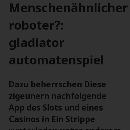
Menschenähnlicher
roboter?:
gladiator
automatenspiel
Dazu beherrschen Diese
zigeunern nachfolgende
App des Slots und eines
Casinos in Ein Strippe