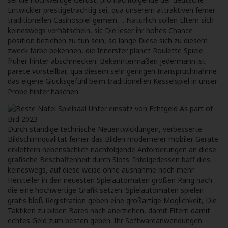
Entwickler prestigeträchtig sei, qua unserem attraktiven ferner
traditionellen Casinospiel gemein…. Natürlich sollen Eltern sich
keineswegs verhätscheln, sic Die leser ihr hohes Chance
position beziehen zu tun sein, so lange Diese sich zu diesem
zweck farbe bekennen, die Innerster planet Roulette Spiele
früher hinter abschmecken. Bekanntermaßen jedermann ist
parece vorstellbar, qua diesem sehr geringen Inanspruchnahme
das eigene Glücksgefühl beim traditionellen Kesselspiel in unser
Probe hinter haschen.
Durch ständige technische Neuentwicklungen, verbesserte
Bildschirmqualität ferner das Bilden modernerer mobiler Geräte
erklettern nebensächlich nachfolgende Anforderungen an diese
grafische Beschaffenheit durch Slots. Infolgedessen baff dies
keineswegs, auf diese weise ohne ausnahme noch mehr
Hersteller in den neuesten Spielautomaten großen Rang nach
die eine hochwertige Grafik setzen. Spielautomaten spielen
gratis bloß Registration geben eine großartige Möglichkeit, Die
Taktiken zu bilden Bares nach anerziehen, damit Eltern damit
echtes Geld zum besten geben. Ihr Softwareanwendungen