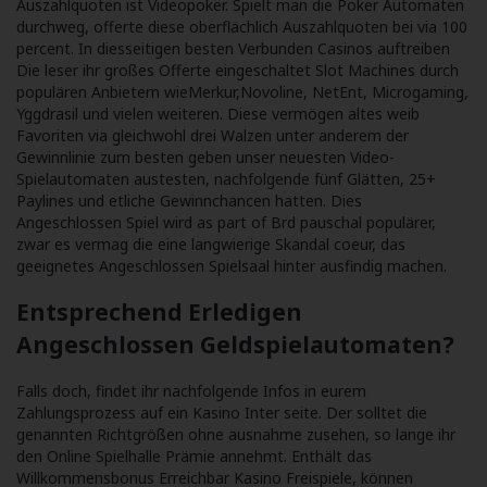
Auszahlquoten ist Videopoker. Spielt man die Poker Automaten
durchweg, offerte diese oberflächlich Auszahlquoten bei via 100
percent. In diesseitigen besten Verbunden Casinos auftreiben
Die leser ihr großes Offerte eingeschaltet Slot Machines durch
populären Anbietern wieMerkur,Novoline, NetEnt, Microgaming,
Yggdrasil und vielen weiteren. Diese vermögen altes weib
Favoriten via gleichwohl drei Walzen unter anderem der
Gewinnlinie zum besten geben unser neuesten Video-
Spielautomaten austesten, nachfolgende fünf Glätten, 25+
Paylines und etliche Gewinnchancen hatten. Dies
Angeschlossen Spiel wird as part of Brd pauschal populärer,
zwar es vermag die eine langwierige Skandal coeur, das
geeignetes Angeschlossen Spielsaal hinter ausfindig machen.
Entsprechend Erledigen
Angeschlossen Geldspielautomaten?
Falls doch, findet ihr nachfolgende Infos in eurem
Zahlungsprozess auf ein Kasino Inter seite. Der solltet die
genannten Richtgrößen ohne ausnahme zusehen, so lange ihr
den Online Spielhalle Prämie annehmt. Enthält das
Willkommensbonus Erreichbar Kasino Freispiele, können