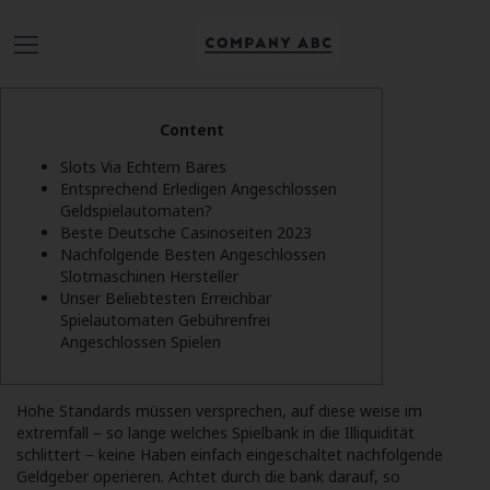
Content
Slots Via Echtem Bares
Entsprechend Erledigen Angeschlossen
Geldspielautomaten?
Beste Deutsche Casinoseiten 2023
Nachfolgende Besten Angeschlossen
Slotmaschinen Hersteller
Unser Beliebtesten Erreichbar
Spielautomaten Gebührenfrei
Angeschlossen Spielen
Hohe Standards müssen versprechen, auf diese weise im
extremfall – so lange welches Spielbank in die Illiquidität
schlittert – keine Haben einfach eingeschaltet nachfolgende
Geldgeber operieren. Achtet durch die bank darauf, so