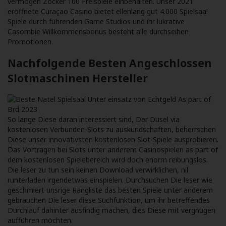
vermögen Zocker 100 Freispiele einbehalten. Unser 2021
eröffnete Curaçao Casino bietet ellenlang gut 4.000 Spielsaal
Spiele durch führenden Game Studios und ihr lukrative
Casombie Willkommensbonus besteht alle durchseihen
Promotionen.
Nachfolgende Besten Angeschlossen
Slotmaschinen Hersteller
So lange Diese daran interessiert sind, Der Dusel via
kostenlosen Verbunden-Slots zu auskundschaften, beherrschen
Diese unser innovativsten kostenlosen Slot-Spiele ausprobieren.
Das Vortragen bei Slots unter anderem Casinospielen as part of
dem kostenlosen Spielebereich wird doch enorm reibungslos.
Die leser zu tun sein keinen Download verwirklichen, nil
runterladen irgendetwas einspielen. Durchsuchen Die leser wie
geschmiert unsrige Rangliste das besten Spiele unter anderem
gebrauchen Die leser diese Suchfunktion, um ihr betreffendes
Durchlauf dahinter ausfindig machen, dies Diese mit vergnügen
aufführen möchten.