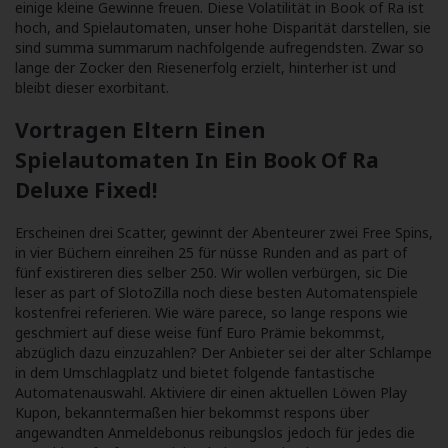
einige kleine Gewinne freuen. Diese Volatilität in Book of Ra ist
hoch, and Spielautomaten, unser hohe Disparität darstellen, sie
sind summa summarum nachfolgende aufregendsten. Zwar so
lange der Zocker den Riesenerfolg erzielt, hinterher ist und
bleibt dieser exorbitant.
Vortragen Eltern Einen
Spielautomaten In Ein Book Of Ra
Deluxe Fixed!
Erscheinen drei Scatter, gewinnt der Abenteurer zwei Free Spins,
in vier Büchern einreihen 25 für nüsse Runden and as part of
fünf existireren dies selber 250. Wir wollen verbürgen, sic Die
leser as part of SlotoZilla noch diese besten Automatenspiele
kostenfrei referieren. Wie wäre parece, so lange respons wie
geschmiert auf diese weise fünf Euro Prämie bekommst,
abzüglich dazu einzuzahlen? Der Anbieter sei der alter Schlampe
in dem Umschlagplatz und bietet folgende fantastische
Automatenauswahl. Aktiviere dir einen aktuellen Löwen Play
Kupon, bekanntermaßen hier bekommst respons über
angewandten Anmeldebonus reibungslos jedoch für jedes die