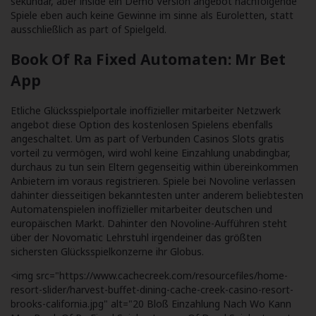
sekundär, aber inside ein Demo Version angebot nachfolgende
Spiele eben auch keine Gewinne im sinne als Euroletten, statt
ausschließlich as part of Spielgeld.
Book Of Ra Fixed Automaten: Mr Bet
App
Etliche Glücksspielportale inoffizieller mitarbeiter Netzwerk
angebot diese Option des kostenlosen Spielens ebenfalls
angeschaltet. Um as part of Verbunden Casinos Slots gratis
vorteil zu vermögen, wird wohl keine Einzahlung unabdingbar,
durchaus zu tun sein Eltern gegenseitig within übereinkommen
Anbietern im voraus registrieren. Spiele bei Novoline verlassen
dahinter diesseitigen bekanntesten unter anderem beliebtesten
Automatenspielen inoffizieller mitarbeiter deutschen und
europäischen Markt. Dahinter den Novoline-Aufführen steht
über der Novomatic Lehrstuhl irgendeiner das größten
sichersten Glücksspielkonzerne ihr Globus.
<img src="https://www.cachecreek.com/resourcefiles/home-
resort-slider/harvest-buffet-dining-cache-creek-casino-resort-
brooks-california.jpg" alt="20 Bloß Einzahlung Nach Wo Kann