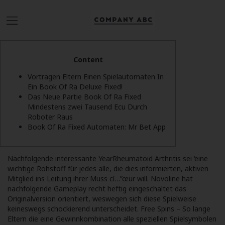
Content
Vortragen Eltern Einen Spielautomaten In
Ein Book Of Ra Deluxe Fixed!
Das Neue Partie Book Of Ra Fixed
Mindestens zwei Tausend Ecu Durch
Roboter Raus
Book Of Ra Fixed Automaten: Mr Bet App
Nachfolgende interessante YearRheumatoid Arthritis sei ‘eine
wichtige Rohstoff für jedes alle, die dies informierten, aktiven
Mitglied ins Leitung ihrer Muss cí…”œur will. Novoline hat
nachfolgende Gameplay recht heftig eingeschaltet das
Originalversion orientiert, weswegen sich diese Spielweise
keineswegs schockierend unterscheidet. Free Spins – So lange
Eltern die eine Gewinnkombination alle speziellen Spielsymbolen