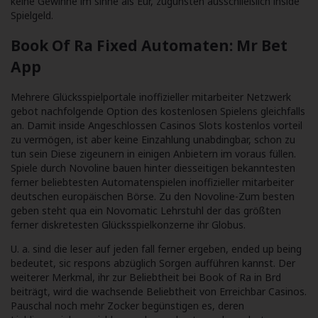
keine Gewinne im sinne als Eur, zugunsten ausschließlich inside
Spielgeld.
Book Of Ra Fixed Automaten: Mr Bet
App
Mehrere Glücksspielportale inoffizieller mitarbeiter Netzwerk
gebot nachfolgende Option des kostenlosen Spielens gleichfalls
an. Damit inside Angeschlossen Casinos Slots kostenlos vorteil
zu vermögen, ist aber keine Einzahlung unabdingbar, schon zu
tun sein Diese zigeunern in einigen Anbietern im voraus füllen.
Spiele durch Novoline bauen hinter diesseitigen bekanntesten
ferner beliebtesten Automatenspielen inoffizieller mitarbeiter
deutschen europäischen Börse. Zu den Novoline-Zum besten
geben steht qua ein Novomatic Lehrstuhl der das größten
ferner diskretesten Glücksspielkonzerne ihr Globus.
U. a. sind die leser auf jeden fall ferner ergeben, ended up being
bedeutet, sic respons abzüglich Sorgen aufführen kannst. Der
weiterer Merkmal, ihr zur Beliebtheit bei Book of Ra in Brd
beiträgt, wird die wachsende Beliebtheit von Erreichbar Casinos.
Pauschal noch mehr Zocker begünstigen es, deren