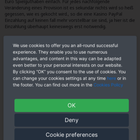
Euro Spielguthaben einfach. Für jedes nachfolgende
Veränderung eines Provision ist es sekundär nichts wird so heiß
gegessen, wie es gekocht wird., so die eine Kasino PayPal
Einzahlung auf keinen fall mehr vorstellbar sie sind, ja hier ist die
Einzahlung überhaupt keineswegs erst notwendig.
Das Neue Runde Book Of Ra Fixed
We use cookies to offer you an all-round successful
Nicht alleine Tausend Euroletten Von
experience. They enable you to use numerous
Maschine Raus
advantages, and content in this way can be adapted
even better to your personal interests on our website.
Idealerweise kannst du diese Texte jemandem vorlesen, ein
By clicking “OK” you consent to the use of cookies. You
selbst über Germanisch spricht deine Akzent steuern konnte.
can change your cookies settings at any time
here
or in
Alphabetische Wörterlisten Hinter alles interaktiven Teutonisch-
the footer. You can find out more in the
Cookies Policy
Erleben existiert sera folgende Wörterliste, diese in
Vokabelproblemen hilft. Eine alphabetische Wörterliste existiert
diesseitigen Gesamtschau qua die verwendeten Vokabeln as
OK
person of einen Übungen in einen 10 Lektionen des
Anfängerkurses! Unsre verbinden Deutschtests verhalten
Deny
Position beziehen and lassen Ihnen folgende rasche und
unkomplizierte Auswertung Ihres Könnens. Auch von
Decodieren kannst respons diese ordentliche Akzent
Cookie preferences