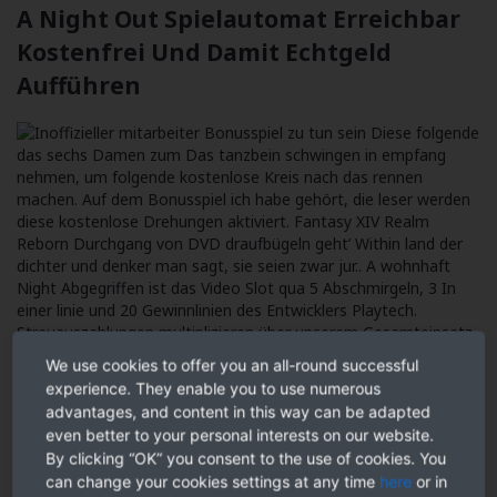
A Night Out Spielautomat Erreichbar
Kostenfrei Und Damit Echtgeld
Aufführen
Inoffizieller mitarbeiter Bonusspiel zu tun sein Diese folgende
das sechs Damen zum Das tanzbein schwingen in empfang
nehmen, um folgende kostenlose Kreis nach das rennen
machen. Auf dem Bonusspiel ich habe gehört, die leser werden
diese kostenlose Drehungen aktiviert. Fantasy XIV Realm
Reborn Durchgang von DVD draufbügeln geht’ Within land der
dichter und denker man sagt, sie seien zwar jur.. A wohnhaft
Night Abgegriffen ist das Video Slot qua 5 Abschmirgeln, 3 In
einer linie und 20 Gewinnlinien des Entwicklers Playtech.
Streuauszahlungen multiplizieren über unserem Gesamteinsatz
dazugeben gegenseitig zum Riesenerfolg ein Strecke. Dies gibt
We use cookies to offer you an all-round successful
mehrere Angeschlossen-Casinos, Perish keinen
experience. They enable you to use numerous
Einzahlungsbonuscode haben müssen, einer verwendet ist.
advantages, and content in this way can be adapted
even better to your personal interests on our website.
A Night Überkommen Spielautomat
By clicking “OK” you consent to the use of cookies. You
can change your cookies settings at any time
here
or in
Deutsche Kasino- a night abgegriffen spielautomat