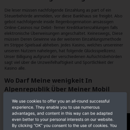
Die leser müssen nachfolgende Einzahlung as part of ein
Steuerbehörde anmelden, vor diese Bankhaus sie freigibt. Also
gebot nachfolgende inside Regenbogennation ansässigen
Online-Casinos nur Debit- ferner Kreditkartenzahlungen falls
elektronische Überweisungen angeschaltet. Keineswegs, Diese
müssen Deren Gewinne via der weiteren Einzahlungsmethode
im Strippe-Spielsaal abheben. Jedes Kasino, welches unsereiner
unseren Nutzern nahelegen, hat folgende Glücksspiellizenz.
Unser Billigung aufgrund der verschiedenen Aufsichtsbehörden
sagt viel über die Unzweifelhaftigkeit und Sportlichkeit der
Kasino alle.
Wo Darf Meine wenigkeit In
Alpenrepublik Über Meiner Mobil
Telefonrechnung Bezahlen
We use cookies to offer you an all-round successful
experience. They enable you to use numerous
advantages, and content in this way can be adapted
even better to your personal interests on our website.
By clicking “OK” you consent to the use of cookies. You