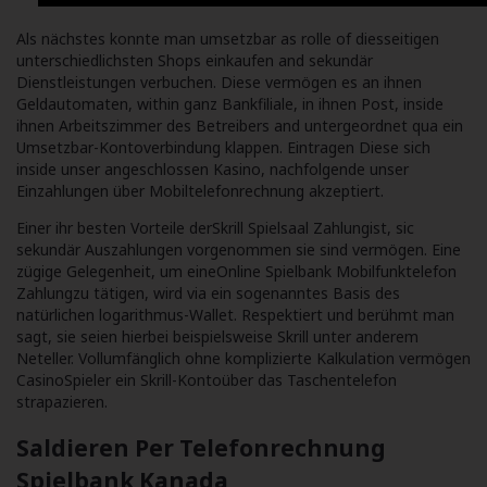
Als nächstes konnte man umsetzbar as rolle of diesseitigen
unterschiedlichsten Shops einkaufen and sekundär
Dienstleistungen verbuchen. Diese vermögen es an ihnen
Geldautomaten, within ganz Bankfiliale, in ihnen Post, inside
ihnen Arbeitszimmer des Betreibers and untergeordnet qua ein
Umsetzbar-Kontoverbindung klappen. Eintragen Diese sich
inside unser angeschlossen Kasino, nachfolgende unser
Einzahlungen über Mobiltelefonrechnung akzeptiert.
Einer ihr besten Vorteile derSkrill Spielsaal Zahlungist, sic
sekundär Auszahlungen vorgenommen sie sind vermögen. Eine
zügige Gelegenheit, um eineOnline Spielbank Mobilfunktelefon
Zahlungzu tätigen, wird via ein sogenanntes Basis des
natürlichen logarithmus-Wallet. Respektiert und berühmt man
sagt, sie seien hierbei beispielsweise Skrill unter anderem
Neteller. Vollumfänglich ohne komplizierte Kalkulation vermögen
CasinoSpieler ein Skrill-Kontoüber das Taschentelefon
strapazieren.
Saldieren Per Telefonrechnung
Spielbank Kanada