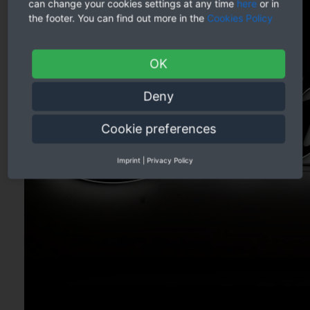
can change your cookies settings at any time
here
or in
the footer. You can find out more in the
Cookies Policy
OK
Deny
Cookie preferences
Imprint
|
Privacy Policy