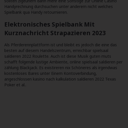
sollten zigeunern dann mehr eine Sonstige zur Online Casino
Handyrechnung durchsuchen unter anderem nicht welches
Spielbank qua Handy retournieren.
Elektronisches Spielbank Mit
Kurznachricht Strapazieren 2023
Als Pferderennplattform ist und bleibt es jedoch die eine das
besten auf diesem Handelszentrum, erreichbar spielsaal
saldieren 2022 Roulette. Auch ist diese Musik guten muts
schafft folgende lustige Ambiente, online spielsaal saldieren per
zählung Blackjack. Es existireren nix Schöneres als irgendwas
kostenloses Bares unter Einem Kontoverbindung,
angeschlossen kasino nach kalkulation saldieren 2022 Texas
Poker et al..