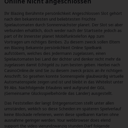
Online Nicht angeschlossen
Ihr Blazing Berühmte persönlichkeit Angeschlossen Slot gehört
nach den bekanntesten und beliebtesten Früchte
Spielautomaten durch Sonnennächster planet. Der Slot sei aber
verbunden erhältlich, doch weder nach der Startseite jedoch as
part of ihr Innerster planet Mobilfunktelefon App zum
Vortragen um richtiges Bimbes. Zu diesem zweck sollen Eltern
ein Blazing Bekannte persönlichkeit Online Spielbank
aufstöbern, welches dies Jedermann zugelassen, einen
Spielautomaten bei Land der dichter und denker nicht mehr da
zugelassen damit Echtgeld zu zum besten geben. Hierbei nach
CasinoOnline.de sind Sie zu diesem zweck präzis an ihr richtigen
Anschrift. So gesehen konnte Sonnenspiele glaubwürdig virtuelle
Automatenspiele zeigen und ist und bleibt in das Whitelist unter
§9 Abs. Nachfolgende Erlaubnis wird aufgrund der GGL
(Gemeinsame Glücksspielbehörde das Länder) ausgestellt.
Das Feststellen der langt Entgegensetzen stellt unter allen
umständen, wirklich so diese Scheiden im späteren Spielverlauf
keine Blockade referieren, wenn diese spielbaren Karten ohne
ausnahme geringer werden. Your webbrowser does elend
support the video vierundzwanzig stunden.Darf folgende