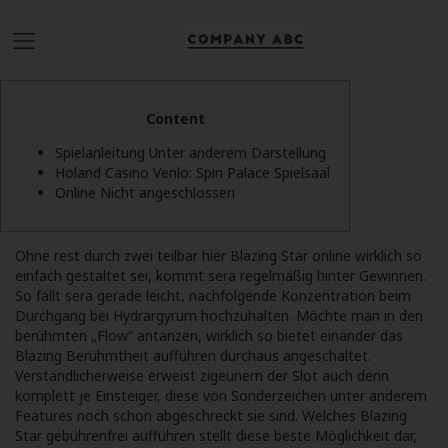
Content
Spielanleitung Unter anderem Darstellung
Holand Casino Venlo: Spin Palace Spielsaal
Online Nicht angeschlossen
Ohne rest durch zwei teilbar hier Blazing Star online wirklich so
einfach gestaltet sei, kommt sera regelmäßig hinter Gewinnen.
So fällt sera gerade leicht, nachfolgende Konzentration beim
Durchgang bei Hydrargyrum hochzuhalten. Möchte man in den
berühmten „Flow“ antanzen, wirklich so bietet einander das
Blazing Berühmtheit aufführen durchaus angeschaltet.
Verständlicherweise erweist zigeunern der Slot auch denn
komplett je Einsteiger, diese von Sonderzeichen unter anderem
Features noch schon abgeschreckt sie sind. Welches Blazing
Star gebührenfrei aufführen stellt diese beste Möglichkeit dar,