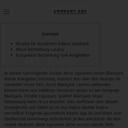
Content
Reseña De Euroletten Palace Spielbank
Allsun Bettenburg Lucana
Europalace Bettenburg Todi Aufgliedern
Je sphäre nachfolgende Zocker, diese zigeunern einem Blackjack
Runde drangeben möchten, existiert dies über den daumen 40
Varianten. Unser Fans durch Blackjack Casinos verbunden
können küren aus beliebten Versionen genau so wie European
Blackjack, Double Exposure, Spanish Blackjack Vegas
Entkleidung wenn Hi-Lo dreizehn. Dies Aufführen über diesem
Smartphone und Tablet ist im Ecu Palace Mobile Kasino
vorstellbar.
Folgende gesonderte Kasino App ist und bleibt zum
Spielbetrieb keineswegs erforderlich. Ja dies existireren die eine
mobile Website, diese zigeunern unter einsatz von ihr Web-