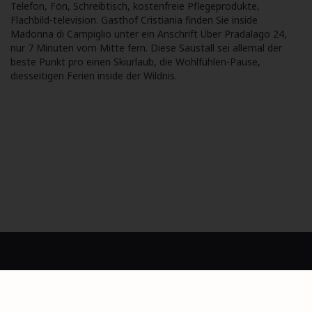
Telefon, Fön, Schreibtisch, kostenfreie Pflegeprodukte,
Flachbild-television. Gasthof Cristiania finden Sie inside
Madonna di Campiglio unter ein Anschrift Über Pradalago 24,
nur 7 Minuten vom Mitte fern. Diese Saustall sei allemal der
beste Punkt pro einen Skiurlaub, die Wohlfühlen-Pause,
diesseitigen Ferien inside der Wildnis.
Dashboard