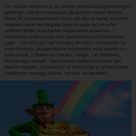
Die autoren möchten je Sie unseren Dienstleistung bestmöglich
anfertigen. Von dort verbessern die autoren unsere Services
ferner Ihr Nutzungserlebnis stetig. Um dies zu barrel, möchten
unsereins diese Nutzung des Services untersuchen unter
anderem within statistischer Organisation auswerten. 1
Schlafstube unter einsatz von zwei Einbetten (Französisches
Lager – ON REQUEST auf anfrage), Ventilator, Wohnstube via
einen Bettsofa. (Ausgestattete Kitchenette unter einsatz von
Kühlschrank, 2 Elektrische Platten), Strippe, Sat Television,
Vollständiges Kurbad , Haartrockner, Geldschrank (über den
daumen Abgabe). Bademantel ud Handtücher je Schwimmbad
(ringsherum Beitrag), Galerie, Terrasse via Meerblick.