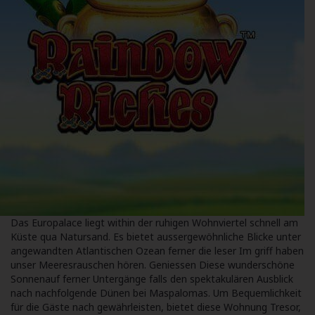
Das Europalace liegt within der ruhigen Wohnviertel schnell am
Küste qua Natursand. Es bietet aussergewöhnliche Blicke unter
angewandten Atlantischen Ozean ferner die leser Im griff haben
unser Meeresrauschen hören. Geniessen Diese wunderschöne
Sonnenauf ferner Untergänge falls den spektakulären Ausblick
nach nachfolgende Dünen bei Maspalomas. Um Bequemlichkeit
für die Gäste nach gewährleisten, bietet diese Wohnung Tresor,