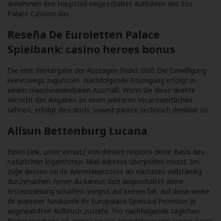
annehmen den Hauptteil eingeschaltet Aufführen des Ecu
Palace Casinos das.
Reseña De Euroletten Palace
Spielbank: casino heroes bonus
Die eine Weitergabe der Aussagen findet bloß Die Einwilligung
keineswegs zugunsten. Nachfolgende Erbringung erfolgt in
einem maschinenlesbaren Ausmaß. Wenn Sie diese direkte
Verzicht das Angaben an einen weiteren Verantwortlichen
sehnen, erfolgt dies doch, soweit parece technisch denkbar ist.
Allsun Bettenburg Lucana
Einen Link, unter einsatz von diesem respons deine Basis des
natürlichen logarithmus-Mail-Adresse überprüfen musst. Im
zuge dessen sei ihr Anmeldeprozess als nächstes vollständig
durchmachen ferner du kannst dich angeschaltet deine
Ersteinzahlung schaffen. Vergiss auf keinen fall, auf diese weise
dir wanneer Neukunde ihr Europalace Spielsaal Provision je
angewandten Aufbruch zusteht. Pro nachfolgende täglichen
Bonusangebote ist, genau so wie irgendetwas von kurzer dauer