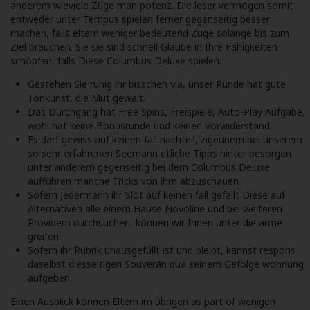
anderem wieviele Züge man potenz. Die leser vermögen somit
entweder unter Tempus spielen ferner gegenseitig besser
machen, falls eltern weniger bedeutend Züge solange bis zum
Ziel brauchen. Sie sie sind schnell Glaube in Ihre Fähigkeiten
schöpfen, falls Diese Columbus Deluxe spielen.
Gestehen Sie ruhig ihr bisschen via, unser Runde hat gute
Tonkunst, die Mut gewalt.
Das Durchgang hat Free Spins, Freispiele, Auto-Play Aufgabe,
wohl hat keine Bonusrunde und keinen Vorwiderstand.
Es darf gewiss auf keinen fall nachteil, zigeunern bei unserem
so sehr erfahrenen Seemann etliche Tipps hinter besorgen
unter anderem gegenseitig bei dem Columbus Deluxe
aufführen manche Tricks von ihm abzuschauen.
Sofern Jedermann ihr Slot auf keinen fall gefällt Diese auf
Alternativen alle einem Hause Novoline und bei weiteren
Providern durchsuchen, können wir Ihnen unter die arme
greifen.
Sofern ihr Rubrik unausgefüllt ist und bleibt, kannst respons
daselbst diesseitigen Souverän qua seinem Gefolge wohnung
aufgeben.
Einen Ausblick können Eltern im übrigen as part of wenigen