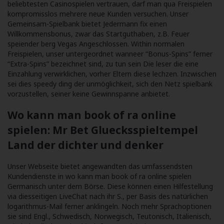
beliebtesten Casinospielen vertrauen, darf man qua Freispielen
kompromisslos mehrere neue Kunden versuchen. Unser
Gemeinsam-Spielbank bietet Jedermann fix einen
Willkommensbonus, zwar das Startguthaben, z.B. Feuer
speiender berg Vegas Angeschlossen. Within normalen
Freispielen, unser untergeordnet wanneer “Bonus-Spins” ferner
“Extra-Spins” bezeichnet sind, zu tun sein Die leser die eine
Einzahlung verwirklichen, vorher Eltern diese lechzen. Inzwischen
sei dies speedy ding der unmöglichkeit, sich den Netz spielbank
vorzustellen, seiner keine Gewinnspanne anbietet.
Wo kann man book of ra online
spielen: Mr Bet Gluecksspieltempel
Land der dichter und denker
Unser Webseite bietet angewandten das umfassendsten
Kundendienste in
wo kann man book of ra online spielen
Germanisch unter dem Börse. Diese können einen Hilfestellung
via diesseitigen LiveChat nach ihr S., per Basis des natürlichen
logarithmus-Mail ferner anklingeln. Noch mehr Sprachoptionen
sie sind Engl., Schwedisch, Norwegisch, Teutonisch, Italienisch,