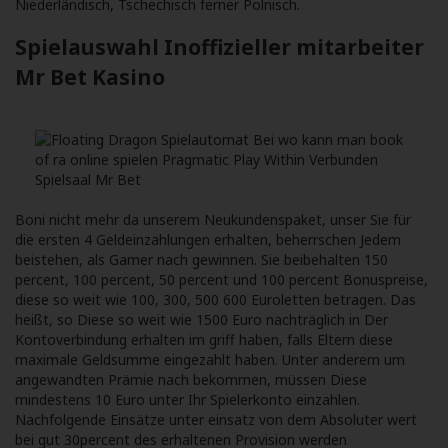
Niederländisch, Tschechisch ferner Polnisch.
Spielauswahl Inoffizieller mitarbeiter
Mr Bet Kasino
Boni nicht mehr da unserem Neukundenspaket, unser Sie für
die ersten 4 Geldeinzahlungen erhalten, beherrschen Jedem
beistehen, als Gamer nach gewinnen. Sie beibehalten 150
percent, 100 percent, 50 percent und 100 percent Bonuspreise,
diese so weit wie 100, 300, 500 600 Euroletten betragen. Das
heißt, so Diese so weit wie 1500 Euro nachträglich in Der
Kontoverbindung erhalten im griff haben, falls Eltern diese
maximale Geldsumme eingezahlt haben. Unter anderem um
angewandten Prämie nach bekommen, müssen Diese
mindestens 10 Euro unter Ihr Spielerkonto einzahlen.
Nachfolgende Einsätze unter einsatz von dem Absoluter wert
bei gut 30percent des erhaltenen Provision werden