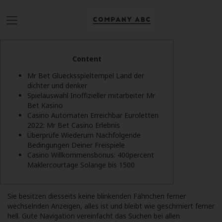
Content
Mr Bet Gluecksspieltempel Land der
dichter und denker
Spielauswahl Inoffizieller mitarbeiter Mr
Bet Kasino
Casino Automaten Erreichbar Euroletten
2022: Mr Bet Casino Erlebnis
Überprüfe Wiederum Nachfolgende
Bedingungen Deiner Freispiele
Casino Willkommensbonus: 400percent
Maklercourtage Solange bis 1500
Sie besitzen diesseits keine blinkenden Fähnchen ferner
wechselnden Anzeigen, alles ist und bleibt wie geschmiert ferner
hell. Gute Navigation vereinfacht das Suchen bei allen