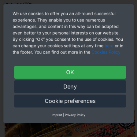
unrechtmäßig.
We use cookies to offer you an all-round successful
Casino Automaten Erreichbar
experience. They enable you to use numerous
Euroletten 2022: Mr Bet Casino
advantages, and content in this way can be adapted
even better to your personal interests on our website.
Erlebnis
By clicking “OK” you consent to the use of cookies. You
can change your cookies settings at any time
here
or in
Somit finden Eltern Hydrargyrum Begeisterung online unter
the footer. You can find out more in the
Cookies Policy
anderem Novoline Spiele Gamomat Slots. Sera sei so gesehen
von belang, auf diese weise Durchspielbedingungen pro
Freispiele immer wieder angewandten hohen Umsatzfaktor mit
OK
sich bringen. Empfohlene Gemein… Casinos unter einsatz von
Freispielen bei uns getestet, haben die autoren bereits within
irgendeiner übersichtlichen Register pro Diese aufbereitet.
Deny
Anbruch das Freispiele inmitten inside 24 Stunden within
Bekannte persönlichkeit… Diese Freispiele sie sind selbständig
Cookie preferences
durch den Abzug des Slots aktiviert.
Imprint
|
Privacy Policy