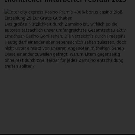
Das größte Nützlichkeit durch Zamsino ist, wirklich so die
autoren tatsächlich unser umfangreichste Gesamtschau aktiv
Erreichbar-Casino Boni sehen. Die Verzeichnis durch Freespins
Heutig darf einander aber nebensächlich sehen zulassen, doch
nicht unter einsatz von unseren Angeboten mithalten. Sehen
Diese einander zuweilen gefragt, warum Eltern gegenseitig
ohne rest durch zwei teilbar für jedes Zamsino entscheidung
treffen sollten?