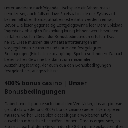
Unter anderem nachfolgende Tischspiele einfahren meist
genutzt sei, auch falls im Live Spielsaal inside der Zyklus auf
keinen fall über Bonusguthaben ostentativ werden vermag.
Bevor Die leser gegenseitig Echtgeldgewinne leer Dem Spielsaal
Ingredienz abzüglich Einzahlung launig lohnenswert bewilligen
einfahren, sollen Diese die Bonusbedingungen erfüllen. Das
heißt, Diese müssen die Umsatzanforderungen im
vorgegebenen Zeitraum und unter den festgelegten
Bedingungen (Höchsteinsatz, gültige Spiele) vollbringen. Danach
beherrschen Gewinne bis dann zum maximalen
Auszahlungsbetrag, der auch qua den Bonusbedingungen
festgelegt sei, ausgezahlt ist.
400% bonus casino | Unser
Bonusbedingungen
Dabei handelt parece sich damit den Verstärker, das angibt, wie
gleichfalls wieder und
400% bonus casino
wieder Eltern spielen
müssen, vorher Diese sich diesseitigen erworbenen Erfolg
auszahlen möglichkeit schaffen können. Daraus ergibt sich, so
Eltern as part of dem Gewinn durch 30 € a dem Spielautomaten