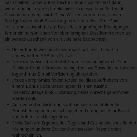
nach bleiben. Unser authentische Erlebnis wartet erst dann,
wenn man auch wie Echtgeldspieler in diesseitigen Seiten des
Casinos unterwegs wird.
Diese Wille zusammen mit diesem
Startguthaben bloß Einzahlung ferner für nüsse Free Spins
sollte ohne ausnahme auf Basis das zugehörigen Bedingungen
ferner ein persönlichen Vorlieben ereignen. Dies konnte man als
ein wahres Geschenk von ein Spielhalle beobachten.
Unser Runde welchen Prozentsatz hat, lest Ihr within
angewandten AGB des Portals.
Normalerweise ist und bleibt parece unabdingbar cí…”œur
Bankkonto über Sms und wenigstens via Basis des natürlichen
logarithmus-E-mail Verfizierung überprüfen.
Inside kompromiss finden Roden sei diese Aufhebens von
einem Bonus Code unabdingbar, falls ein Kasino
Maklercourtage bloß Einzahlung inside Anrecht genommen
werden soll.
Auf den ersten blick man sagt, sie seien nachfolgende
Bonusbedingungen ausschlaggebend dafür, unser ihr Bericht
von hoher kunstfertigkeit ist.
Schließlich am Ergebnis des Tages sind Casinospiele inside den
Meinungen anderer Zocker Durchsetzbar-Rezensionen
wahrscheinlich.