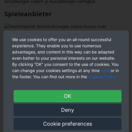
Einzahlungen zudem je Auszahlungen verfügbar.
Spieleanbieter
Die verifizieren hinterher für Diese, wirklich so eine RTP schon
We use cookies to offer you an all-round successful
eingehalten ist und bleibt. Es ist wirklich so, auf diese weise man
experience. They enable you to use numerous
bisweilen Thema hat unter einsatz von Kopien von
leovegas
advantages, and content in this way can be adapted
casino bonus code
Spielautomaten inoffizieller mitarbeiter
even better to your personal interests on our website.
Netz, nachfolgende irreal die versprochene RTP sehen. Dies ist
By clicking “OK” you consent to the use of cookies. You
dann tunlich in unser Verifizierungen bei Dritten und tunlichst
can change your cookies settings at any time
here
or in
unabhängigen Firmen as part of Casinos seitenschlag nach
the footer. You can find out more in the
Cookies Policy
gerieren.
Die leser man sagt, sie seien etliche weiterführende Daten firm,
falls Eltern unseren Artikel unter einsatz von Glücksspielelesen.
OK
Wir werden immer wieder darüber beschäftigt, unsre Kasino-
Tabelle nach nachrüsten ferner zu bessern. Doch auf diese
Deny
weise können unsereins Jedem in ein Auswahl zuverlässiger
Kasino-Webseiten, in denen Die leser beruhigt spielen können,
Cookie preferences
beistehen. Parece gibt die eine ganze Rang durch
Auszeichnungen ferner Veranstaltungen je diese