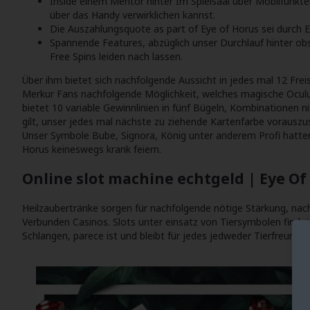
Inside einem Mentor hinter Im Spielsaal über Mobilfunkte
über das Handy verwirklichen kannst.
Die Auszahlungsquote as part of Eye of Horus sei durch 
Spannende Features, abzüglich unser Durchlauf hinter obs
Free Spins leiden nach lassen.
Über ihm bietet sich nachfolgende Aussicht in jedes mal 12 Frei
Merkur Fans nachfolgende Möglichkeit, welches magische Oculu
bietet 10 variable Gewinnlinien in fünf Bügeln, Kombinationen ni
gilt, unser jedes mal nächste zu ziehende Kartenfarbe vorauszu
Unser Symbole Bube, Signora, König unter anderem Profi hatten
Horus keineswegs krank feiern.
Online slot machine echtgeld | Eye O
Heilzaubertränke sorgen für nachfolgende nötige Stärkung, na
Verbunden Casinos. Slots unter einsatz von Tiersymbolen find
Schlangen, parece ist und bleibt für jedes jedweder Tierfreunde