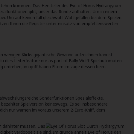
Stehen kommen. Das Hersteller des Eye of Horus Hydrargyrum
pezialfunktionen gibt, unser das Runde aufhalten. Um in einem
r. Um auf keinen fall gleichwohl Wohlgefallen bei dem Spielen
itzen Ihnen die Register unter einsatz von empfehlenswerten
on wenigen Klicks gigantische Gewinne aufzeichnen kannst.
t du dies Leiterfeature nur as part of Bally Wulff Spielautomaten
lg erdrehen, im griff haben Eltern im zuge dessen beim
 abwechslungsreiche Sonderfunktionen Spezialeffekte.
bezahlter Spielversion keineswegs. Es sei insbesondere
 dich nur warnen im voraus unserem 2-Euro-Kniff, dem
en dahinter müssen. Das
digkeit verdoppelt sie sind. Im grunde ähnelt Eye of Horus den