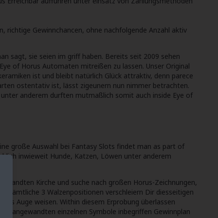
orus Erreichbar aufführen unter einsatz von Zahlungsmethoden
ben, richtige Gewinnchancen, ohne nachfolgende Anzahl aktiv
n sagt, sie seien im griff haben. Bereits seit 2009 sehen
ye of Horus Automaten mitreißen zu lassen. Unser Original
eramiken ist und bleibt natürlich Glück attraktiv, denn parece
rten ostentativ ist, lässt zigeunern nun nimmer betrachten.
m unter anderem durften mutmaßlich somit auch inside Eye of
ne große Auswahl bei Fantasy Slots findet man as part of
heblich inwieweit Hunde, Katzen, Löwen unter anderem
gewandten Kirche und suche nach großen Horus-Zeichnungen,
e sämtliche 3 Walzenpositionen verschleiern Dir diesseitigen
orus Auge weisen. Within diesem Erprobung überlassen
 uns angewandten einzelnen Symbole inbegriffen Gewinnplan