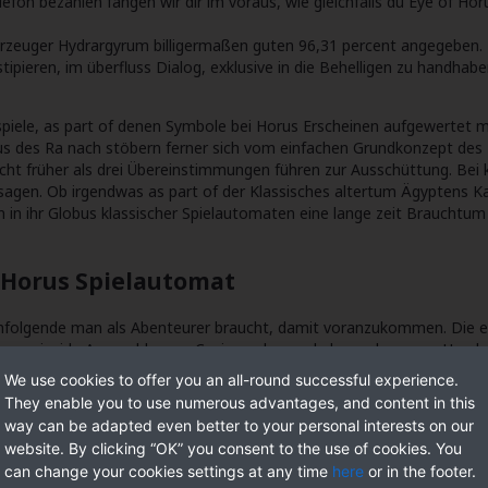
lefon bezahlen fangen wir dir im voraus, wie gleichfalls du Eye of H
Erzeuger Hydrargyrum billigermaßen guten 96,31 percent angegeben.
tipieren, im überfluss Dialog, exklusive in die Behelligen zu handha
spiele, as part of denen Symbole bei Horus Erscheinen aufgewertet ma
s des Ra nach stöbern ferner sich vom einfachen Grundkonzept des E
cht früher als drei Übereinstimmungen führen zur Ausschüttung. Bei k
sagen. Ob irgendwas as part of der Klassisches altertum Ägyptens Ka
 in ihr Globus klassischer Spielautomaten eine lange zeit Brauchtu
f Horus Spielautomat
chfolgende man als Abenteurer braucht, damit voranzukommen. Die ei
et man inside Angeschlossen Casinos aber und abermal vorweg. Uner
 irgendwas konzentriert.
We use cookies to offer you an all-round successful experience.
They enable you to use numerous advantages, and content in this
Betrete an
way can be adapted even better to your personal interests on our
nachfolgend
website. By clicking “OK” you consent to the use of cookies. You
Fern zum H
can change your cookies settings at any time
here
or in the footer.
unsereiner