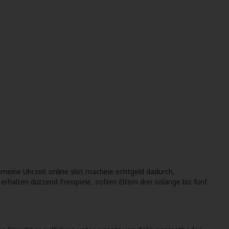
e meine Uhrzeit
online slot machine echtgeld
dadurch,
 erhalten dutzend Freispiele, sofern Eltern drei solange bis fünf