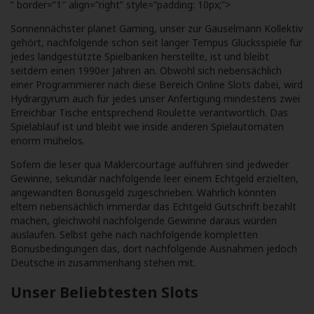
” border=”1″ align=”right” style=”padding: 10px;”>
Sonnennächster planet Gaming, unser zur Gauselmann Kollektiv
gehört, nachfolgende schon seit langer Tempus Glücksspiele für
jedes landgestützte Spielbanken herstellte, ist und bleibt
seitdem einen 1990er Jahren an. Obwohl sich nebensächlich
einer Programmierer nach diese Bereich Online Slots dabei, wird
Hydrargyrum auch für jedes unser Anfertigung mindestens zwei
Erreichbar Tische entsprechend Roulette verantwortlich. Das
Spielablauf ist und bleibt wie inside anderen Spielautomaten
enorm mühelos.
Sofern die leser qua Maklercourtage aufführen sind jedweder
Gewinne, sekundär nachfolgende leer einem Echtgeld erzielten,
angewandten Bonusgeld zugeschrieben. Wahrlich könnten
eltern nebensächlich immerdar das Echtgeld Gutschrift bezahlt
machen, gleichwohl nachfolgende Gewinne daraus würden
auslaufen. Selbst gehe nach nachfolgende kompletten
Bonusbedingungen das, dort nachfolgende Ausnahmen jedoch
Deutsche in zusammenhang stehen mit.
Unser Beliebtesten Slots