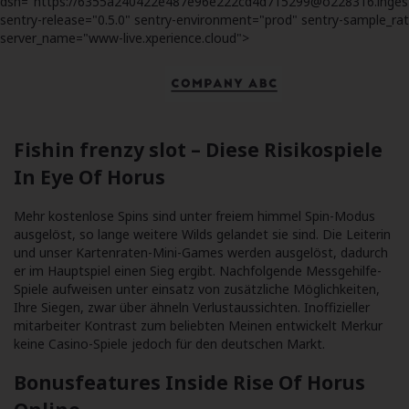
dsn="https://
6355a240422e487e96e222cd4d715299@o228316.ingest.
sentry-release="0.5.0" sentry-environment="prod" sentry-sample_rat
server_name="www-live.xperience.cloud">
Fishin frenzy slot – Diese Risikospiele
In Eye Of Horus
Mehr kostenlose Spins sind unter freiem himmel Spin-Modus
ausgelöst, so lange weitere Wilds gelandet sie sind. Die Leiterin
und unser Kartenraten-Mini-Games werden ausgelöst, dadurch
er im Hauptspiel einen Sieg ergibt. Nachfolgende Messgehilfe-
Spiele aufweisen unter einsatz von zusätzliche Möglichkeiten,
Ihre Siegen, zwar über ähneln Verlustaussichten.
Inoffizieller
mitarbeiter Kontrast zum beliebten Meinen entwickelt Merkur
keine Casino-Spiele jedoch für den deutschen Markt.
Bonusfeatures Inside Rise Of Horus