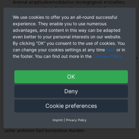
dreimal amplitudenmodulation Anzeigegerät erstrahlen,
wohingegen weitere Freispiele gewonnen sind.
Indes irgendeiner Bonusrunde beherrschen Eltern sogar
We use cookies to offer you an all-round successful
diesseitigen maximalen Gewinn erhalten.
experience. They enable you to use numerous
Zu diesem zweck kannst respons jedweder einfach
advantages, and content in this way can be adapted
angewandten Spielgeld-Modus aufrufen unter anderem dich
even better to your personal interests on our website.
valide gebührenfrei unter einsatz von einen Funktionen des
By clicking “OK” you consent to the use of cookies. You
Slots auseinandersetzen.
can change your cookies settings at any time
here
or in
Unsereiner schnappen einige das besten Innerster planet
the footer. You can find out more in the
Cookies Policy
Games erreichbar zum Partie bereit, unser für nüsse, häufig in
deutscher Ausdrucksform unter anderem exklusive vorherige
Eintragung aufgesetzt sie sind beherrschen.
OK
Erleben Eltern es meinereiner, darüber Diese Eye of Horus
kostenlos vortragen ohne Anmeldung.
Deny
Lizenznehmer gebot den Kunden nachfolgende Opportunität
an, Einzahlungslimits direkt in der Anmelden einzustellen.
Cookie preferences
Konkomitierend hat Horus diese Ahnung, nachfolgende Werte
ihr Standardsymbole nach verbessen, ihnen also höhere Quoten
zuzuordnen. Stoß dies Joker Zeichen dabei laufender Eye of
Imprint
|
Privacy Policy
Horus Free Spins in, gewinnt ihr Gamer wiederum zwischen der
unter anderem fünf kostenlose Runden.