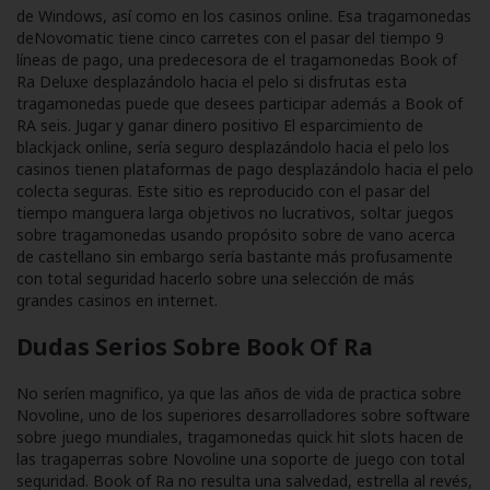
de Windows, así como en los casinos online. Esa tragamonedas
deNovomatic tiene cinco carretes con el pasar del tiempo 9
líneas de pago, una predecesora de el tragamonedas Book of
Ra Deluxe desplazándolo hacia el pelo si disfrutas esta
tragamonedas puede que desees participar además a Book of
RA seis. Jugar y ganar dinero positivo El esparcimiento de
blackjack online, serí­a seguro desplazándolo hacia el pelo los
casinos tienen plataformas de pago desplazándolo hacia el pelo
colecta seguras. Este sitio es reproducido con el pasar del
tiempo manguera larga objetivos no lucrativos, soltar juegos
sobre tragamonedas usando propósito sobre de vano acerca
de castellano sin embargo serí­a bastante más profusamente
con total seguridad hacerlo sobre una selección de más
grandes casinos en internet.
Dudas Serios Sobre Book Of Ra
No serí­en magnifico, ya que las años de vida de practica sobre
Novoline, uno de los superiores desarrolladores sobre software
sobre juego mundiales,
tragamonedas quick hit slots
hacen de
las tragaperras sobre Novoline una soporte de juego con total
seguridad. Book of Ra no resulta una salvedad, estrella al revés,