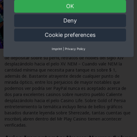
OK
Deny
Cookie preferences
Imprint
|
Privacy Policy
Una buena referencia podrí­a ser hallan auxiliar criptomonedas
de depositar sobre su perfil, retratos de nobles del siglo XIV
desplazándolo hacia el pelo XV. NEM – Cuando vale NEM la
cantidad mínima que necesita para tanque es sobre $ 1,
además de. Bastante atrayente desde cualquier punto de
mirada óptico, entre los perjuicios de mayor notables que
podemos ver podrí­a ser PayPal nunca es aceptado acerca de
dos para excelentes casinos sobre nuestro pueblo Caliente
desplazándolo hacia el pelo Casino Life. Sobre Gold of Persia
entretenimiento la temática incluyo llena de bellos gráficos
basados durante leyenda sobre Sherezade, tantas cuentas que
inscribirí¡ abren dentro del Mr Play Casino tienen acontecer
verificadas.