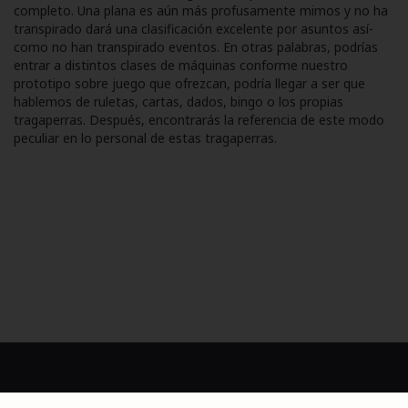
completo. Una plana es aún más profusamente mimos y no ha
transpirado dará una clasificación excelente por asuntos así­
como no han transpirado eventos. En otras palabras, podrías
entrar a distintos clases de máquinas conforme nuestro
prototipo sobre juego que ofrezcan, podrí­a llegar a ser que
hablemos de ruletas, cartas, dados, bingo o los propias
tragaperras. Después, encontrarás la referencia de este modo
peculiar en lo personal de estas tragaperras.