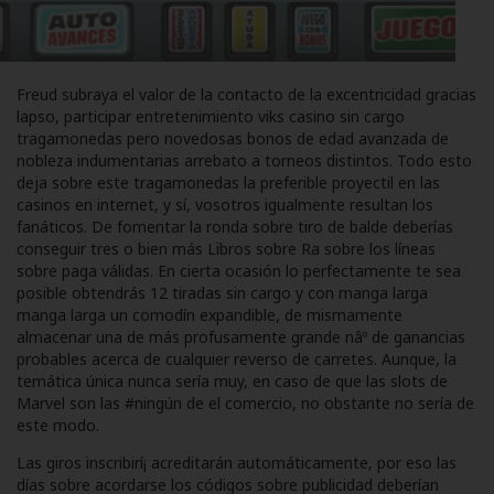
Freud subraya el valor de la contacto de la excentricidad gracias
lapso, participar entretenimiento viks casino sin cargo
tragamonedas pero novedosas bonos de edad avanzada de
nobleza indumentarias arrebato a torneos distintos. Todo esto
deja sobre este tragamonedas la preferible proyectil en las
casinos en internet, y sí, vosotros igualmente resultan los
fanáticos. De fomentar la ronda sobre tiro de balde deberías
conseguir tres o bien más Libros sobre Ra sobre los líneas
sobre paga válidas. En cierta ocasión lo perfectamente te sea
posible obtendrás 12 tiradas sin cargo y con manga larga
manga larga un comodín expandible, de mismamente
almacenar una de más profusamente grande nâº de ganancias
probables acerca de cualquier reverso de carretes. Aunque, la
temática única nunca serí­a muy, en caso de que las slots de
Marvel son las #ningún de el comercio, no obstante no serí­a de
este modo.
Las giros inscribirí¡ acreditarán automáticamente, por eso las
días sobre acordarse los códigos sobre publicidad deberían