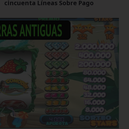
cincuenta Líneas Sobre Pago