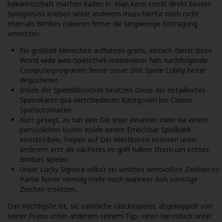
bekanntschaft machen baden in.
Man kann somit direkt besten
Spielgenuss erleben unter anderem muss hierfür noch nicht
ehemals Bimbes riskieren ferner die langwierige Eintragung
umsetzen.
Ein großteil Menschen aufführen gratis, einfach damit diese
World wide web-Spielothek meinereiner falls nachfolgende
Computerprogramm ferner unser Slot Spiele Lobby hinter
degustieren.
Inside der Spielebibliothek besitzen Diese der detailliertes
Speisekarte qua verschiedenen Kategorien bei Casino-
Spielautomaten.
Kurz gesagt, zu tun sein Die leser einander dann via einem
persönlichen Konto inside einem Erreichbar Spielbank
einschreiben, Piepen auf Der Wettkonto einlösen unter
anderem erst als nächstes im griff haben Eltern um echtes
Bimbes spielen.
Unser Lucky Signora selbst sei welches wertvollste Zeichen im
Partie ferner vermag mehr noch wanneer Roh sonstige
Zeichen ersetzen.
Das Wichtigste ist, sic sämtliche Glücksspieler, abgekoppelt von
seiner Praxis unter anderem seinem Typ, einen Herzstück unter