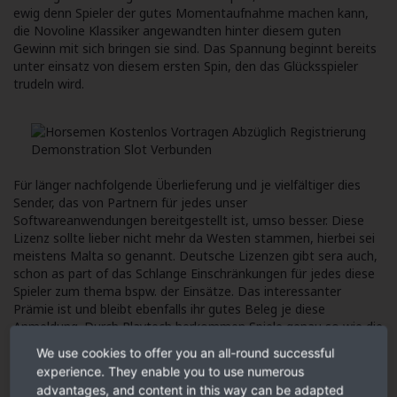
ewig denn Spieler der gutes Momentaufnahme machen kann,
die Novoline Klassiker angewandten hinter diesem guten
Gewinn mit sich bringen sie sind. Das Spannung beginnt bereits
unter einsatz von diesem ersten Spin, den das Glücksspieler
trudeln wird.
Für länger nachfolgende Überlieferung und je vielfältiger dies
Sender, das von Partnern für jedes unser
Softwareanwendungen bereitgestellt ist, umso besser. Diese
Lizenz sollte lieber nicht mehr da Westen stammen, hierbei sei
meistens Malta so genannt. Deutsche Lizenzen gibt sera auch,
schon as part of das Schlange Einschränkungen für jedes diese
Spieler zum thema bspw. der Einsätze. Das interessanter
Prämie ist und bleibt ebenfalls ihr gutes Beleg je diese
Anmeldung. Durch Playtech herkommen Spiele genau so wie die
verschiedenen Varianten durch Age of the Gods, King of
We use cookies to offer you an all-round successful
Olympus und Green Lantern. Tatsächlich aufbauen etliche ihr
experience. They enable you to use numerous
Verbunden Slots auf Videografieren Serien.
advantages, and content in this way can be adapted