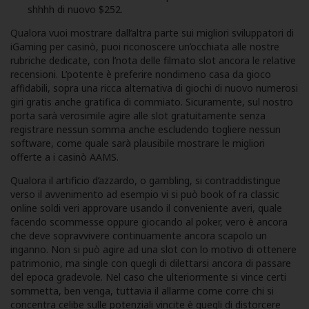
shhhh di nuovo $252.
Qualora vuoi mostrare dall’altra parte sui migliori sviluppatori di
iGaming per casinò, puoi riconoscere un’occhiata alle nostre
rubriche dedicate, con l’nota delle filmato slot ancora le relative
recensioni. L’potente è preferire nondimeno casa da gioco
affidabili, sopra una ricca alternativa di giochi di nuovo numerosi
giri gratis anche gratifica di commiato. Sicuramente, sul nostro
porta sarà verosimile agire alle slot gratuitamente senza
registrare nessun somma anche escludendo togliere nessun
software, come quale sarà plausibile mostrare le migliori
offerte a i casinò AAMS.
Qualora il artificio d’azzardo, o gambling, si contraddistingue
verso il avvenimento ad esempio vi si può
book of ra classic
online soldi veri
approvare usando il conveniente averi, quale
facendo scommesse oppure giocando al poker, vero è ancora
che deve sopravvivere continuamente ancora scapolo un
inganno. Non si può agire ad una slot con lo motivo di ottenere
patrimonio, ma single con quegli di dilettarsi ancora di passare
del epoca gradevole. Nel caso che ulteriormente si vince certi
sommetta, ben venga, tuttavia il allarme come corre chi si
concentra celibe sulle potenziali vincite è quegli di distorcere