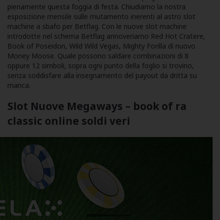
pienamente questa foggia di festa. Chiudiamo la nostra
esposizione mensile sulle mutamento inerenti al astro slot
machine a sbafo per Betflag. Con le nuove slot machine
introdotte nel schema Betflag annoveriamo Red Hot Cratere,
Book of Poseidon, Wild Wild Vegas, Mighty Forilla di nuovo
Money Moose. Quale possono saldare combinazioni di 8
oppure 12 simboli, sopra ogni punto della foglio si trovino,
senza soddisfare alla insegnamento del payout da dritta su
manca.
Slot Nuove Megaways – book of ra
classic online soldi veri