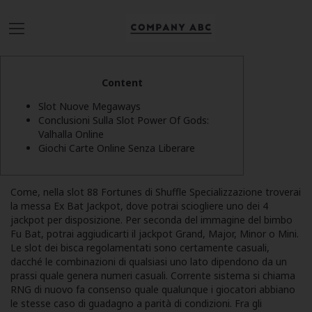
Content
Slot Nuove Megaways
Conclusioni Sulla Slot Power Of Gods:
Valhalla Online
Giochi Carte Online Senza Liberare
Come, nella slot 88 Fortunes di Shuffle Specializzazione troverai
la messa Ex Bat Jackpot, dove potrai sciogliere uno dei 4
jackpot per disposizione. Per seconda del immagine del bimbo
Fu Bat, potrai aggiudicarti il jackpot Grand, Major, Minor o Mini.
Le slot dei bisca regolamentati sono certamente casuali,
dacché le combinazioni di qualsiasi uno lato dipendono da un
prassi quale genera numeri casuali.
Corrente sistema si chiama
RNG di nuovo fa consenso quale qualunque i giocatori abbiano
le stesse caso di guadagno a parità di condizioni. Fra gli