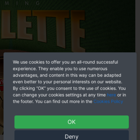
We use cookies to offer you an all-round successful
experience. They enable you to use numerous
advantages, and content in this way can be adapted
even better to your personal interests on our website.
By clicking “OK” you consent to the use of cookies. You
can change your cookies settings at any time
here
or in
the footer. You can find out more in the
Cookies Policy
OK
Deny
Come siate appassionati di fase rete ovverosia di un gruppo