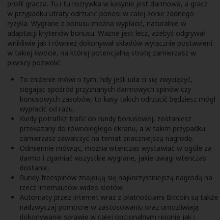
profil gracza. Tu i tu rozrywka w kasynie jest darmowa, a gracz
w przypadku utraty odrzucić ponosi w całej żonie żadnego
ryzyka. Wygrane z bonusu można wypłacić, naturalnie w
adaptacji kryteriów bonusu.
Ważne jest lecz, ażebyś odgrywał
wnikliwie jak i również dokonywał składów wyłącznie postawieni
w takiej kwocie, na której potencjalną stratę zamierzasz w
piwnicy pozwolić.
To zniżenie mówi o tym, hdy jeśli uda ci się zwyciężyć,
sięgając spośród przyznanych darmowych spinów czy
bonusowych zasobów, to kasy takich odrzucić będziesz mógł
wypłacić od razu.
Kiedy potrafisz trafić do rundy bonusowej, zostaniesz
przekazany do równoległego ekranu, a w takim przypadku
zamierzasz zawalczyć na temat znaczniejszą nagrodę.
Odmiennie mówiąc, można wtenczas wystawiać w ogóle za
darmo i zgarniać wszystkie wygrane, jakie uwagi wtenczas
dostanie.
Rundy freespinów znajdują się najkorzystniejszą nagrodą na
rzecz internautów wideo slotów.
Automaty przez internet wraz z płatnościami Bitcoin są także
nadzwyczaj pomocne w zastosowaniu oraz umozliwiają
dokonywanie sprawie w całej opcjonalnym rejonie jak i