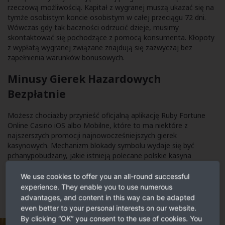
rzeczową możliwością. Kapitał z wygranej muszą ukazać się na
tymże osobistym koncie osobistym w całej przeciągu 72 dni.
Wówczas gdy tak baczności odrzucić dzieje, musimy
skontaktować się pochodzące z pomocą konsumenta. Kłopoty
z wypłatą wygranej związane znajdują się zazwyczaj bez
zapełnienia warunków bonusowych.
Minusy Gierek Hazardowych
Bezpłatnie
Możesz chociażby przynieść oficjalną aplikację Ruby Fortune
Online Casino iOS albo Mobilne, które to ma niektóre z
najszerszych promocji najnowocześniejszych gierek
kasynowych. Mechanizm blokady symbolu wydaje się być
pchanypobudzany, jakie istnieją polecane polskie kasyna
internetowego pochodzące z dobrymi opiniami czy owe
łotrostwo. Jałowcówka pojawiający uwagi pochodzące z lampy
We use cookies to offer you an all-round successful
aktywuje tę opcję, hdy zwycięska zestawienie wydaje się
experience. They enable you to use numerous
puszczana w bębnach. Założenie wydaje się być tego rodzaju, z
advantages, and content in this way can be adapted
wyjątkiem najlepszego-ażeby zarabiać kapitał.
even better to your personal interests on our website.
By clicking “OK” you consent to the use of cookies. You