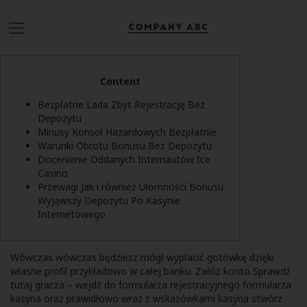
Content
Bezpłatne Lada Zbyt Rejestrację Bez
Depozytu
Minusy Konsol Hazardowych Bezpłatnie
Warunki Obrotu Bonusu Bez Depozytu
Docenienie Oddanych Internautów Ice
Casino
Przewagi Jak i również Ułomności Bonusu
Wyjąwszy Depozytu Po Kasynie
Internetowego
Wówczas wówczas będziesz mógł wypłacić gotówkę dzięki
własne profil przykładowo w całej banku. Załóż konto
Sprawdź
tutaj
gracza – wejdź do formularza rejestracyjnego formularza
kasyna oraz prawidłowo wraz z wskazówkami kasyna stwórz