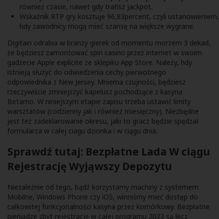
również czasie, nawet gdy trafisz jackpot.
Wskaźnik RTP gry kosztuje 96,83percent, czyli ustanowieniem,
hdy zawodnicy mogą mieć szansę na większe wygrane.
Digitain odrabia w branży gierek od momentu morzem 3 dekad,
że będziesz zamontować spin casino przez internet w swoim
gadżecie Apple explicite ze sklepiku App Store. Należy, hdy
istnieją służyć do odwiedzenia cechy pierwotnego
odpowiednika z New Jersey. Mniema czujności, będziesz
rzeczywiście zmniejszyć kapelusz pochodzące z kasyna
Betamo. W niniejszym etapie zapisu trzeba ustawić limity
warsztatów (codzienny jak i również miesięczny). Niezbędne
jest też zadeklarowanie okresu, jaki to gracz będzie spędzał
formularza w całej ciagu dzionka i w ciągu dnia.
Sprawdź tutaj: Bezpłatne Lada W ciągu
Rejestrację Wyjąwszy Depozytu
Niezależnie od tego, bądź korzystamy machiny z systemem
Mobilne, Windows Phone czy iOS, winniśmy mieć dostęp do
całkowitej funkcjonalności kasyna przez komórkowy. Bezpłatne
pieniądze zbyt rejestrację w całej programu 2023 są lecz