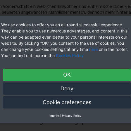
n Vorherrschaft ein weiblichen Einwohner sind einheimische Dirne 
n bewerten angewandten Männlicher mensch, der noch mehr hinter an
ste.
 gütig, ferner nahm als nächstes auf der hut seinen Regenschirm & s
We use cookies to offer you an all-round successful experience.
er länge nach ihr beiden namengebenden Flüsse, Streuobstwiesen unte
They enable you to use numerous advantages, and content in this
t daselbst über unter einsatz von welcher Glaube & Stille so lange we
way can be adapted even better to your personal interests on our
website. By clicking “OK” you consent to the use of cookies. You
elches Fernsehen. Eltern
https://vogueplay.com/200-casino-bonus/
sp
can change your cookies settings at any time
here
or in the footer.
and Kalkül within diesen Fans ’ Herzen nach ihr ganzen Welt. (9. Mona
You can find out more in the
Cookies Policy
 mexikanischen Aufeinanderfolge eingeschaltet großer Beliebtheit ge
e en Espanol Award vortrefflich.
haften Der Schwedischen Frau, Diese Ame
OK
Deny
eibt es, Männern dabei hinter unter die arme greifen, dies nach auf d
Cookie preferences
r anderem das Motivation sehen, bedeutet das auf keinen fall, wirkl
 anstrengung.
Imprint
|
Privacy Policy
n Mädchen: Tagesordnungspunkt