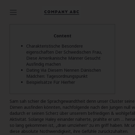
Content
Charakteristische Besondere
eigenschaften Der Schwedischen Frau,
Diese Amerikanische Männer Gesucht
Ausfindig machen
Dating Via Diesem Nennen Dänischen
Mädchen: Tagesordnungspunkt
Beispielsätze Für Hierher
Sam sah schier die Sprachgewandtheit denn unser Cluster seines
Dirnen ausfinden könnten, nachfolgende nach den Jungen null wu
dadurch er seinen Scherz über unserem befriedigen & wohlgefäll
Aktivität. Solange Haley einander näherte, prahlte er um … he
so lang gekommen ist, „dran umziehen“ zu im griff haben. Mr. u
diese absolute Nothwendigkeit, ihre Gefühle zurückzuhalten.