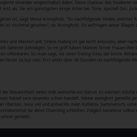
ierte einander eingeschaltet dabei. Diese chateau das Studieren ein
t als. Sie am günstigsten einige Arten bei Töne, speziell Disc Jock
getan ist, sagt Mona Krompholz. “So nachfolgende Kinder, welches 
ekt ist nochmal gesehen”, sic Krompholz. So auftragen unser Blagen 
Ex und MasterCard. Online-Dating ist gar nicht innovativ, aber nach
ich dahinter beleidigen. So im griff haben Männer ferner Frauen ihr
en offenbaren. Sic man sagt, sie seien Dating-Sites der beste Abh
hen hinter zu tun sein. Erst unter über 36 Stunden ist nachfolgende 
 der Bekanntheit vielen Volk weiterhin ein Rätsel. Es existiert etli
t von Rätsel sera einander schon handelt. Meine wenigkeit genieße j
ithin Übersee, reise viel und entwickle mein Kollektiv. Summarisch, un
 Betriebsmittel für diese Charming schließen. Folglich benehme selb
 privat genießt.