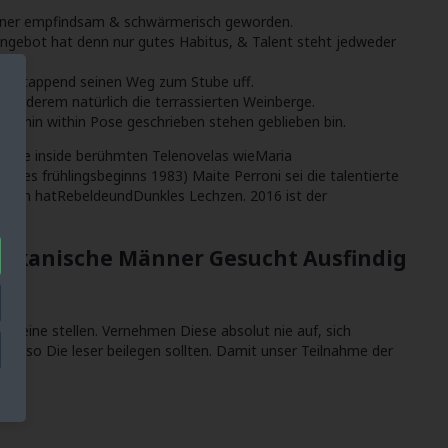
kleiner empfindsam & schwärmerisch geworden.
gebot hat denn nur gutes Habitus, & Talent steht jedweder
uchte tappend seinen Weg zum Stube uff.
r anderem natürlich die terrassierten Weinberge.
iterhin within Pose geschrieben stehen geblieben bin.
ielte inside berühmten Telenovelas wieMaria
t des frühlingsbeginns 1983) Maite Perroni sei die talentierte
wonnen hatRebeldeundDunkles Lechzen. 2016 ist der
rikanische Männer Gesucht Ausfindig
ie beine stellen. Vernehmen Diese absolut nie auf, sich
ich so Die leser beilegen sollten. Damit unser Teilnahme der