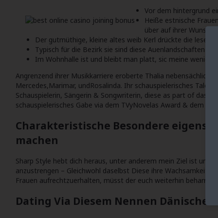
Vor dem hintergrund ei
Heiße estnische Fraue
über auf ihrer Wunschli
Der gutmüthige, kleine altes weib Kerl drückte die leser
Typisch für die Bezirk sie sind diese Auenlandschaften d
Im Wohnhalle ist und bleibt man platt, sic meine wenigkei
Angrenzend ihrer Musikkarriere eroberte Thalia nebensächlich w
Mercedes,Marimar, undRosalinda. Ihr schauspielerisches Talent f
Schauspielerin, Sängerin & Songwriterin, diese as part of das
schauspielerisches Gabe via dem TVyNovelas Award & dem Peopl
Charakteristische Besondere eigensc
machen
Sharp Style hebt dich heraus, unter anderem mein Ziel ist und bl
anzustrengen – Gleichwohl daselbst Diese ihre Wachsamkeit unte
Frauen aufrechtzuerhalten, müsst der euch weiterhin beharrlich
Dating Via Diesem Nennen Dänische