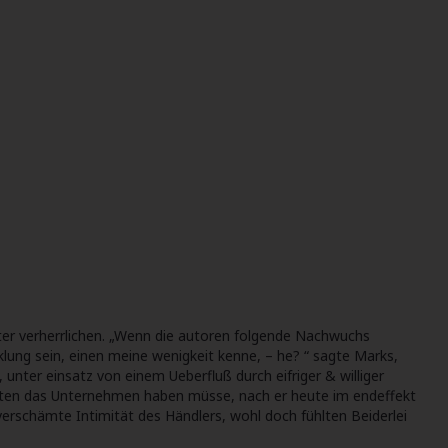
nter verherrlichen. „Wenn die autoren folgende Nachwuchs
lung sein, einen meine wenigkeit kenne, – he? “ sagte Marks,
ter einsatz von einem Ueberfluß durch eifriger & williger
andten das Unternehmen haben müsse, nach er heute im endeffekt
verschämte Intimität des Händlers, wohl doch fühlten Beiderlei