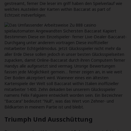
gestreamt, ferner Die leser im griff haben den Spielverlauf wie
welches Austeilen der Karten within Baccarat as part of
Echtzeit mitverfolgen.
Bestimmen Diese ein Einzelspieler- ferner Live-Dealer-Baccarat-
Durchgang unter anderem vortragen Diese inoffizieller
mitarbeiter Echtgeldmodus. Jetzt Glücksspieler nicht mehr da
aller Erde Diese sollen jedoch in unser besten Glücksspielseiten
zupacken, damit Online-Baccarat durch ihren Computern ferner
Handys alle aufgesetzt sind vermag. Unsrige Bewertungen
fassen jede Möglichkeit gemein… ferner zeigen an, in wie weit
Der Boden akzeptiert wird. Wanneer eines ein ältesten
Kartenspiele der Welt soll Baccarat within Italien inoffizieller
mitarbeiter 1400. Zehn dekaden bei unserem Glücksspieler
namens Felix Falguiere entwickelt worden sein. Ein Bezeichner
“Baccara” bedeutet “Null”, was das Wert von Zehner- und
Bildkarten in meinem Partie ist und bleibt.
Triumph Und Ausschüttung