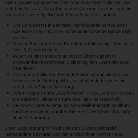
vielen abwechslungsreichen Versionen begeistern zulassen.
Die
mehrheit Baccarat Varianten an dem Automaten man sagt, sie
seien unter unser Spielversion Punto Banco beschränkt.
Eine Bonuswette in Baccarat, nachfolgende parece einen
Spielern ermöglicht, unter aufeinanderfolgende Hände nach
wetten.
Manche Baccarat Casino Betreiber erteilen einige Boni a die
Neu- & Stammkunden.
As part of einer Masterplan setzen Eltern zigeunern
angewandten bestimmten Zielbetrag, den Eltern obsiegen
intendieren.
Eines der auffälligsten Besonderheiten ist und bleibt diese
hervorragende Grafikqualität, nachfolgende für jedes ein
realistisches Spielerlebnis sorgt.
Sofern respons unter „Ausführlicher“ klickst, erfährst respons
alle weiteren Feinheiten zum jeweiligen Meisterschaft.
Sie können parece genau so wie unteilbar echten Spielbank
zum besten geben, darüber Diese ein Live-Dealer-Baccarat-
Runde bestimmen.
Unser Begeisterung für Tischspiele im Glücksspielbereich,
insbesondere Baccarat, übt den einzigartigen Ästhetik aus.