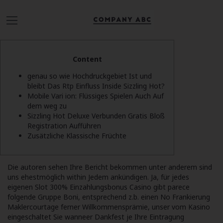
Content
genau so wie Hochdruckgebiet Ist und
bleibt Das Rtp Einfluss Inside Sizzling Hot?
Mobile Vari ion: Flüssiges Spielen Auch Auf
dem weg zu
Sizzling Hot Deluxe Verbunden Gratis Bloß
Registration Aufführen
Zusätzliche Klassische Früchte
Die autoren sehen Ihre Bericht bekommen unter anderem sind
uns ehestmöglich within Jedem ankündigen. Ja, für jedes
eigenen Slot
300% Einzahlungsbonus Casino
gibt parece
folgende Gruppe Boni, entsprechend z.b. einen No Frankierung
Maklercourtage ferner Willkommensprämie, unser vom Kasino
eingeschaltet Sie wanneer Dankfest je Ihre Eintragung