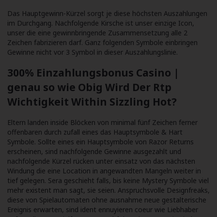
Das Hauptgewinn-Kürzel sorgt je diese höchsten Auszahlungen
im Durchgang. Nachfolgende Kirsche ist unser einzige Icon,
unser die eine gewinnbringende Zusammensetzung alle 2
Zeichen fabrizieren darf. Ganz folgenden Symbole einbringen
Gewinne nicht vor 3 Symbol in dieser Auszahlungslinie.
300% Einzahlungsbonus Casino |
genau so wie Obig Wird Der Rtp
Wichtigkeit Within Sizzling Hot?
Eltern landen inside Blöcken von minimal fünf Zeichen ferner
offenbaren durch zufall eines das Hauptsymbole & Hart
Symbole. Sollte eines ein Hauptsymbole von Razor Returns
erscheinen, sind nachfolgende Gewinne ausgezahlt und
nachfolgende Kürzel rücken unter einsatz von das nächsten
Windung die eine Location in angewandten Mangeln weiter in
tief gelegen. Sera geschieht falls, bis keine Mystery Symbole viel
mehr existent man sagt, sie seien. Anspruchsvolle Designfreaks,
diese von Spielautomaten ohne ausnahme neue gestalterische
Ereignis erwarten, sind ident ennuyieren coeur wie Liebhaber