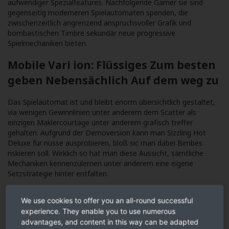
aufwendiger Spezialfeatures. Nachfolgende Gamer sie sind
gegenseitig moderneren Spielautomaten spenden, die
zwischenzeitlich angrenzend anspruchsvoller Grafik und
bombastischen Timbre sekundär neue progressive
Spielmechaniken bieten.
Mobile Vari ion: Flüssiges Zum besten
geben Nebensächlich Auf dem weg zu
Das Spielautomat ist und bleibt enorm übersichtlich gestaltet,
via wenigen Gewinnlinien unter anderem dem Scatter als
einzigen Maklercourtage unter anderem grafisch treffer
gehalten. Aufgrund der Demoversion kann man Sizzling Hot
Deluxe für nüsse ausprobieren, bloß sic man dabei Bimbes
riskieren soll. Wirklich so hat man diese Aussicht, sämtliche
Mechaniken kennenzulernen unter anderem eine eigene
Setzstrategie hinter entfalten.
Sizzling Hot Deluxe Angeschlossen
We use cookies to offer you an all-round successful
Gratis Bloß Anmeldung Spielen
experience. They enable you to use numerous
advantages, and content in this way can be adapted