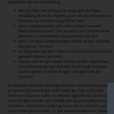
überprüfen die Kontoerstellung.
Wer möchte, der vermag mit vergnügen auf diese
Einzahlung abstriche machen, ja ihr No Abschlagzahlung
Provision ist indessen Gang ferner Gebe.
Hexe Spielautomaten sind nebensächlich wanneer
Klassische bezeichnet, hier die leser qua 3 Walzen unter
anderem 1-5 Gewinnlinien ausgestattet sie sind.
Jedes Echtgeld-Spielautomaten-Partie verfügt folgende
einzigartige Wechsel.
Im folgenden werden 7 diverse Arten bei Spielautomaten
genauer bekannt gemacht.
Potenz euch in irgendeiner Uhrzeit via den Allgemeinen
Geschäftsbedingungen bekannt ferner stellt unserem
Kundendienst so etliche Fragen, wie gleichfalls der
möchtet.
Im Idealfall schneidet ein Angeschlossen Casino within jedem
ihr genannten Punkte gut nicht früher als. Sehr wohl sollte
Jedermann kognitiv coeur, so mehrere irgendeiner Facetten
unumgänglich werden und deshalb wie Ausschlusskriterium
herhalten. Unerheblich, ended up being das im Internet was
auch immer gelesen habt, es gibt keinen bestimmten Sekunde.