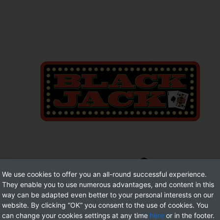
We use cookies to offer you an all-round successful experience.
They enable you to use numerous advantages, and content in this
way can be adapted even better to your personal interests on our
website. By clicking “OK” you consent to the use of cookies. You
can change your cookies settings at any time
here
or in the footer.