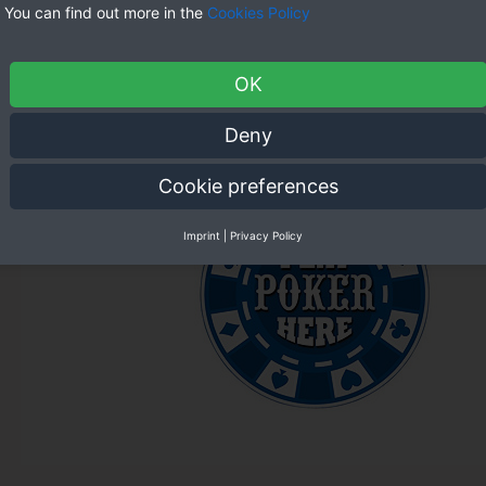
You can find out more in the
Cookies Policy
OK
Deny
Cookie preferences
Imprint
|
Privacy Policy