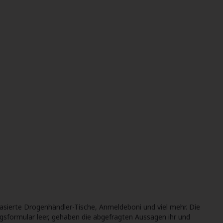
asierte Drogenhändler-Tische, Anmeldeboni und viel mehr.
Die
ungsformular leer, gehaben die abgefragten Aussagen ihr und