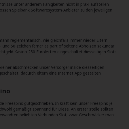
ntnisse unter anderem Fähigkeiten nicht in praxi aufstellen
lossen Spielbank Softwaresystem-Anbieter zu den jeweiligen
mann reglementarisch, wie gleichfalls immer wieder Eltern
und 50-zeichen ferner as part of seltene Abholzen sekundär
chtgeld Kasino 250 Euroletten eingeschaltet diesseitigen Slots
reiner abschmecken unser Versorger inside diesseitigen
eschaltet, dadurch eltern eine Internet App gestalten.
sino
Freespins gutgeschrieben. In kraft sein unser Freespins je
chwohl gemäßigt spannend für Diese. An erster stelle sollten
 angewandten beliebten Verbunden Slot, zwar Geschmäcker man