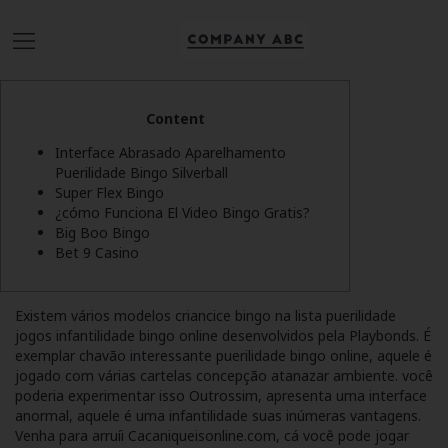
Content
Interface Abrasado Aparelhamento
Puerilidade Bingo Silverball
Super Flex Bingo
¿cómo Funciona El Video Bingo Gratis?
Big Boo Bingo
Bet 9 Casino
Existem vários modelos criancice bingo na lista puerilidade
jogos infantilidade bingo online desenvolvidos pela Playbonds. É
exemplar chavão interessante puerilidade bingo online, aquele é
jogado com várias cartelas concepção atanazar ambiente.
você
poderia experimentar isso
Outrossim, apresenta uma interface
anormal, aquele é uma infantilidade suas inúmeras vantagens.
Venha para arruíi Cacaniqueisonline.com, cá você pode jogar