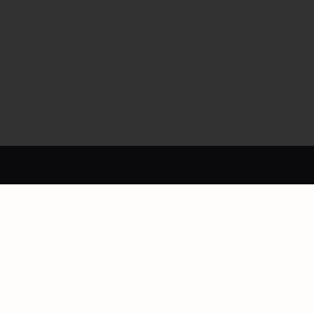
Dashboard
Privacy Policy
Terms of Use