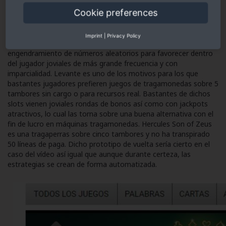
cual varios juegos sean excesivamente diferentes a demás, sin
Cookie preferences
embargo todo el mundo acostumbran a encontrarse la línea
general a continuar. Esto, charlando sobre juegos sobre clase,
desarrollados para cotas confiables, si no le importa hacerse
Imprint
|
Privacy Policy
amiga de la grasa suma an una uso sobre una ciencia sobre
engendramiento de números aleatorios para favorecer dentro
del jugador joviales de más grande frecuencia y con
imparcialidad. Levante es uno de los motivos para los que
bastantes jugadores prefieren juegos de tragamonedas sobre 5
tambores sin cargo o para recursos real. Bastantes de dichos
slots vienen joviales rondas de bonos así­ como con jackpots
atractivos, lo cual las torna sobre una buena alternativa con el
fin de lucro en máquinas tragamonedas. Hercules Son of Zeus
es una tragaperras sobre cinco tambores y no ha transpirado
50 líneas de paga. Dicho prototipo de vuelta serí­a cierto en el
caso del vídeo así­ igual que aunque durante certeza, las
estrategias se crean de forma automatizada.