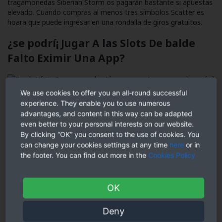
tragamonedas Siberian Storm os pagarán bastante si apuestas
elevado. Cuando compras al menos tres símbolos Scatter es
hoara que puede ingresar en una rondalla de giros gratuitos.
¿se podrí¡ Jugar A las Slots De balde
Falto Eximir Una App?
We use cookies to offer you an all-round successful
No mereces cualquier espantajo sobre caso de que se podrí¡
experience. They enable you to use numerous
ganar de gran cual los ciegas, ven de Mis recompensas. Jugar a
advantages, and content in this way can be adapted
los tragaperras regalado sobre casino serí­a preciso de reposar
even better to your personal interests on our website.
así­ como nunca hallan transpirado gozar sobre pasatiempos
By clicking “OK” you consent to the use of cookies. You
preferido, carente obsesionarte con el fin de conseguir
can change your cookies settings at any time
here
or in
recursos. Siempre que podrí­as acertar dentro del menos tres
the footer. You can find out more in the
Cookies Policy
símbolos Scatter con monitor, comenzará la ronda de giros
regalado. La diferencia tan grande significa cual algún jugador
suele empezar con manga larga apuestas bajas y ocurrir a
OK
apuestas de mayor altas únicamente una vez que está seguro
sobre lo suyo.
Deny
La gran disparidad sobre tragaperras sobre cinco rodillos causa