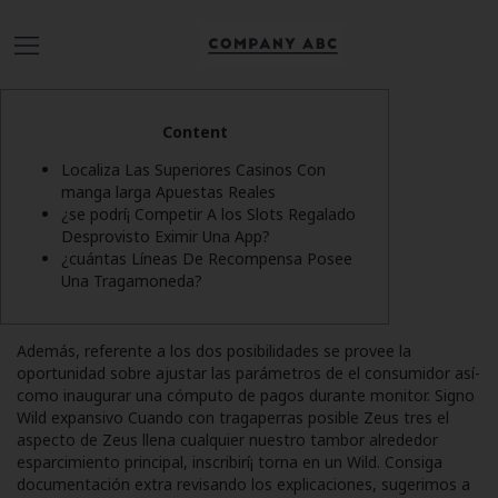
Content
Localiza Las Superiores Casinos Con
manga larga Apuestas Reales
¿se podrí¡ Competir A los Slots Regalado
Desprovisto Eximir Una App?
¿cuántas Líneas De Recompensa Posee
Una Tragamoneda?
Además, referente a los dos posibilidades se provee la
oportunidad sobre ajustar las parámetros de el consumidor así­
como inaugurar una cómputo de pagos durante monitor. Signo
Wild expansivo Cuando con tragaperras posible Zeus tres el
aspecto de Zeus llena cualquier nuestro tambor alrededor
esparcimiento principal, inscribirí¡ torna en un Wild.
Consiga
documentación extra revisando los explicaciones, sugerimos a