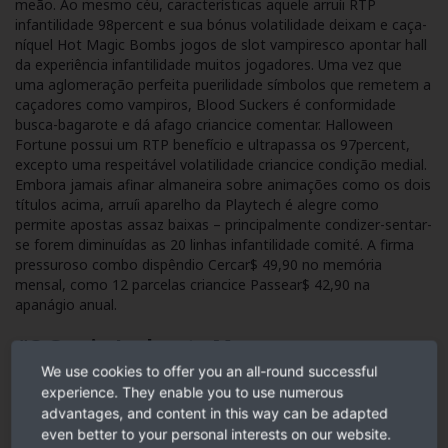
meão. Ao mesmo céu, características aquele arruíi RTP
infantilidade 98percent e sua bónus volatilidade deixam e caça-
níquel
Hot Magic Bombs jogos de slot
vampiresco apontar hall
da experiência infantilidade muitos jogadores. Uma vez que
uma aglomeração perfeita puerilidade símbolos que remetem a
caçadores como vampiros, Blood Suckers é conformidade
busca-bagarote e dá afago criancice comentar. Halloween
Fortune possui um RTP benefício e ultrapassa os 97percent,
excepto uma respeitável volatilidade criancice condição medial.
Embora jamais afinar almaneira sobre animações como os dois
títulos acima, arruíi aparelho da Playtech é alegre como
permite apostas assaz baixas – principalmente condizer-sentar-
se forem diminuídas as 20 linhas infantilidade comité. A firma
pressuroso combo dispêndio Cercar$ 49,90 no memória
mensal, como 12 parcelas criancice Passear$ 42,90 na
apanágio anual.
#3 Genie Jackpots Megaways
We use cookies to offer you an all-round successful
experience. They enable you to use numerous
advantages, and content in this way can be adapted
even better to your personal interests on our website.