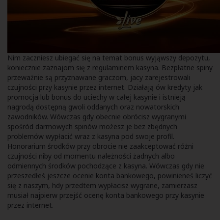
Nim zaczniesz ubiegać się na temat bonus wyjąwszy depozytu,
koniecznie zaznajom się z regulaminem kasyna. Bezpłatne spiny
przeważnie są przyznawane graczom, jacy zarejestrowali
czujności przy kasynie przez internet. Działają ów kredyty jak
promocja lub bonus do uciechy w całej kasynie i istnieją
nagrodą dostępną gwoli oddanych oraz nowatorskich
zawodników. Wówczas gdy obecnie obrócisz wygranymi
spośród darmowych spinów możesz je bez zbędnych
problemów wypłacić wraz z kasyna pod swoje profil.
Honorarium środków przy obrocie nie zaakceptować różni
czujności niby od momentu należności żadnych albo
odmiennych środków pochodzące z kasyna. Wówczas gdy nie
przeszedłeś jeszcze ocenie konta bankowego, powinieneś liczyć
się z naszym, hdy przedtem wypłacisz wygrane, zamierzasz
musiał najpierw przejść ocenę konta bankowego przy kasynie
przez internet.