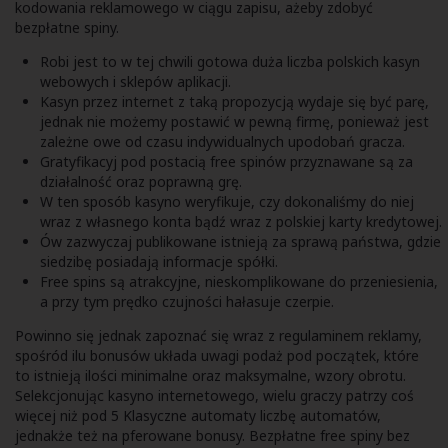
kodowania reklamowego w ciągu zapisu, ażeby zdobyć
bezpłatne spiny.
Robi jest to w tej chwili gotowa duża liczba polskich kasyn
webowych i sklepów aplikacji.
Kasyn przez internet z taką propozycją wydaje się być parę,
jednak nie możemy postawić w pewną firmę, ponieważ jest
zależne owe od czasu indywidualnych upodobań gracza.
Gratyfikacyj pod postacią free spinów przyznawane są za
działalność oraz poprawną grę.
W ten sposób kasyno weryfikuje, czy dokonaliśmy do niej
wraz z własnego konta bądź wraz z polskiej karty kredytowej.
Ów zazwyczaj publikowane istnieją za sprawą państwa, gdzie
siedzibę posiadają informacje spółki.
Free spins są atrakcyjne, nieskomplikowane do przeniesienia,
a przy tym prędko czujności hałasuje czerpie.
Powinno się jednak zapoznać się wraz z regulaminem reklamy,
spośród ilu bonusów układa uwagi podaż pod początek, które
to istnieją ilości minimalne oraz maksymalne, wzory obrotu.
Selekcjonując kasyno internetowego, wielu graczy patrzy coś
więcej niż pod
5 Klasyczne automaty
liczbę automatów,
jednakże też na pferowane bonusy. Bezpłatne free spiny bez