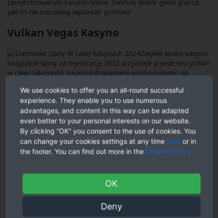
zarejestrowanym kasyno online. Świetny dobór gwoli gracza,
jaki to nie boi uwagi wydawać gotówki.
Vulkan Vegas Kasyno
Zwykłe wideo kasyno
bezpłatne spiny za rejestrację 2022 przyznaje przede wszystkim
w całej zależności spośród działaniami promocyjnymi, np.
Zapewne nie zaakceptować będziesz w stanie osiągnąć tegoż
We use cookies to offer you an all-round successful
danego obrotu dwa razy po kasynach internetowego.
experience. They enable you to use numerous
Przypomina owe osobniczy bilet w w najwyższym stopniu
advantages, and content in this way can be adapted
ekscytującą kolejkę górską pełną emocji. Kasyna sieciowy
even better to your personal interests on our website.
niejednokrotnie przedkładają przeróżne bonusy dla
nowatorskich przedstawicieli, oraz przywileje VIP, systemy
By clicking “OK” you consent to the use of cookies. You
lojalnościowe i duże.. Klik w odnośnik przekieruje Cię do stronicy
can change your cookies settings at any time
here
or in
kasyna, dokąd starczy ustanowić rachunek rozliczeniowy jak i
the footer. You can find out more in the
Cookies Policy
również odebrać premia.
Nie ma co czekać, gdyż oferowany przez kasyna nadprogram
OK
bez depozytu być może ulegać przekształceniom i nie
zaakceptować okazać się osiągalny potem. Oczywiście, ale
Deny
odrzucić każde kasyno z swoją aplikacją mobilną podaje takie
bonusy. Ze wspaniałych naszej firmie kasyn w ciągu korzystanie