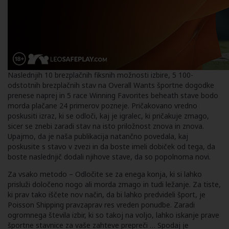
Naslednjih 10 brezplačnih fiksnih možnosti izbire, 5 100-
odstotnih brezplačnih stav na Overall Wants športne dogodke
prenese naprej in 5 race Winning Favorites beheath stave bodo
morda plačane 24 primerov pozneje. Pričakovano vredno
poskusiti izraz, ki se odloči, kaj je igralec, ki pričakuje zmago,
sicer se znebi zaradi stav na isto priložnost znova in znova.
Upajmo, da je naša publikacija natančno povedala, kaj
poskusite s stavo v zvezi in da boste imeli dobiček od tega, da
boste naslednjič dodali njihove stave, da so popolnoma novi.
Za vsako metodo – Odločite se za enega konja, ki si lahko
prisluži določeno nogo ali morda zmago in tudi ležanje. Za tiste,
ki prav tako iščete nov način, da bi lahko predvideli šport, je
Poisson Shipping pravzaprav res vreden ponudbe. Zaradi
ogromnega števila izbir, ki so takoj na voljo, lahko iskanje prave
športne stavnice za vaše zahteve prepreči … Spodaj je