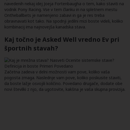
navedenih nekaj idej Joeja Fortenbaugha o tem, kako staviti na
vodnik Pony Racing. Vse v tem članku in na spletnem mestu
Ontheballbets je namenjeno zabavi in ​​ga je res treba
obravnavati kot tako. Na spodnji jedilni mizi boste videli, koliko
kombinacij ima najnovejša kanadska stava.
Kaj točno je Asked Well vredno Ev pri
športnih stavah?
Začetna zadeva v delni možnosti vam pove, koliko vaša
pogosta zmaga. Naslednje vam pove, koliko poskusite staviti,
da boste lažje osvojili količino. Povedano drugače, dodate obe
novi številki z njo, da ugotovite, kakšna je vaša skupna provizija.