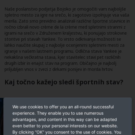
Naše poslanstvo podjetja Bojoko je omogočiti vam najboljše
spletno mesto za igre na srečo, ki zagotovo izpolnjuje vsa vaša
merila. Zato smo previdno analizirali različne športne stavnice in
ročno izbrali novo crème de la crème med spletnimi stranmi z
igrami na srečo v Združenem kraljestvu, ki ponujajo strokovne
storitve pri stavah Yankee. To vrsto odkrivanja možnosti se
lahko naučite skupaj z najbolje ocenjenimi spletnimi mesti za
igranje v našem lastnem programu. Odlična stava Yankee je
nekakšna večkratna stava, kjer stavitelec stavi pet različnih
drugih izbir in enajst stav na program. Običajno je najbolj
priljubljen vnos v zvezi z dirkami ponijev in morda hrtov.
Kaj točno kažejo sledi športnih stav?
We use cookies to offer you an all-round successful
experience. They enable you to use numerous
advantages, and content in this way can be adapted
even better to your personal interests on our website.
By clicking “OK” you consent to the use of cookies. You