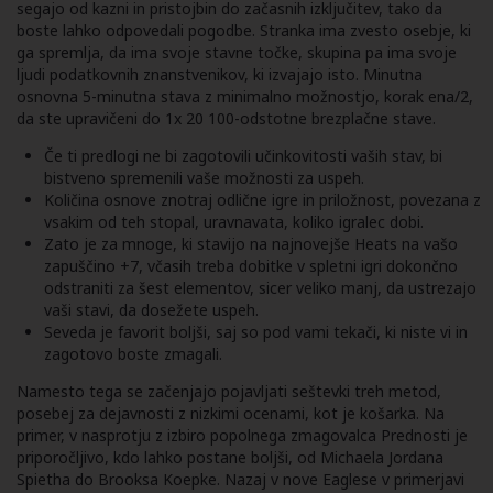
segajo od kazni in pristojbin do začasnih izključitev, tako da
boste lahko odpovedali pogodbe. Stranka ima zvesto osebje, ki
ga spremlja, da ima svoje stavne točke, skupina pa ima svoje
ljudi podatkovnih znanstvenikov, ki izvajajo isto. Minutna
osnovna 5-minutna stava z minimalno možnostjo, korak ena/2,
da ste upravičeni do 1x 20 100-odstotne brezplačne stave.
Če ti predlogi ne bi zagotovili učinkovitosti vaših stav, bi
bistveno spremenili vaše možnosti za uspeh.
Količina osnove znotraj odlične igre in priložnost, povezana z
vsakim od teh stopal, uravnavata, koliko igralec dobi.
Zato je za mnoge, ki stavijo na najnovejše Heats na vašo
zapuščino +7, včasih treba dobitke v spletni igri dokončno
odstraniti za šest elementov, sicer veliko manj, da ustrezajo
vaši stavi, da dosežete uspeh.
Seveda je favorit boljši, saj so pod vami tekači, ki niste vi in ​​
zagotovo boste zmagali.
Namesto tega se začenjajo pojavljati seštevki treh metod,
posebej za dejavnosti z nizkimi ocenami, kot je košarka. Na
primer, v nasprotju z izbiro popolnega zmagovalca Prednosti je
priporočljivo, kdo lahko postane boljši, od Michaela Jordana
Spietha do Brooksa Koepke. Nazaj v nove Eaglese v primerjavi