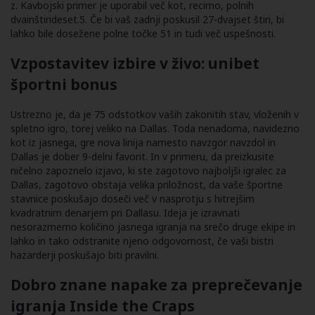
z. Kavbojski primer je uporabil več kot, recimo, polnih
dvainštirideset.5. Če bi vaš zadnji poskusil 27-dvajset štiri, bi
lahko bile dosežene polne točke 51 in tudi več uspešnosti.
Vzpostavitev izbire v živo: unibet
športni bonus
Ustrezno je, da je 75 odstotkov vaših zakonitih stav, vloženih v
spletno igro, torej veliko na Dallas. Toda nenadoma, navidezno
kot iz jasnega, gre nova linija namesto navzgor navzdol in
Dallas je dober 9-delni favorit. In v primeru, da preizkusite
ničelno zapoznelo izjavo, ki ste zagotovo najboljši igralec za
Dallas, zagotovo obstaja velika priložnost, da vaše športne
stavnice poskušajo doseči več v nasprotju s hitrejšim
kvadratnim denarjem pri Dallasu. Ideja je izravnati
nesorazmerno količino jasnega igranja na srečo druge ekipe in
lahko in tako odstranite njeno odgovornost, če vaši bistri
hazarderji poskušajo biti pravilni.
Dobro znane napake za preprečevanje
igranja Inside the Craps