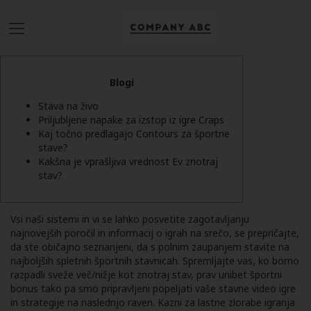
Blogi
Stava na živo
Priljubljene napake za izstop iz igre Craps
Kaj točno predlagajo Contours za športne
stave?
Kakšna je vprašljiva vrednost Ev znotraj
stav?
Vsi naši sistemi in vi se lahko posvetite zagotavljanju
najnovejših poročil in informacij o igrah na srečo, se prepričajte,
da ste običajno seznanjeni, da s polnim zaupanjem stavite na
najboljših spletnih športnih stavnicah. Spremljajte vas, ko bomo
razpadli sveže več/nižje kot znotraj stav, prav
unibet športni
bonus
tako pa smo pripravljeni popeljati vaše stavne video igre
in strategije na naslednjo raven.
Kazni za lastne zlorabe igranja