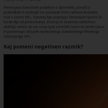
Primerjava statističnih podatkov o športnikih, poročil o
poškodbah in dvobojih ter postavah form zahteva dosleden
trud v sezoni NFL. Dynasty lige popeljejo fantazijske športe še
korak dlje od povezovanja. Znotraj te strukture udeleženci
obdržijo večino ali vse svoje ljudi od letnih časov do letnih časov
in posnemajo občutek navdušenega standardnega filmskega
režiserja lige NFL.
Kaj pomeni negativen razmik?