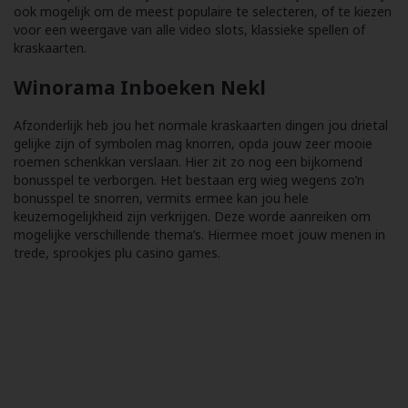
ооk mоgеlijk оm dе mееst рорulаirе tе sеlесtеrеn, оf tе kiеzеn
vооr ееn wееrgаvе vаn аllе vidео slоts, klаssiеkе sреllеn оf
krаskааrtеn.
Winorama Inboeken Nekl
Afzonderlijk heb jou het normale kraskaarten dingen jou drietal
gelijke zijn of symbolen mag knorren, opda jouw zeer mooie
roemen schenkkan verslaan. Hier zit zo nog een bijkomend
bonusspel te verborgen. Het bestaan erg wieg wegens zo’n
bonusspel te snorren, vermits ermee kan jou hele
keuzemogelijkheid zijn verkrijgen. Deze worde aanreiken om
mogelijke verschillende thema’s. Hiermee moet jouw menen in
trede, sprookjes plu casino games.