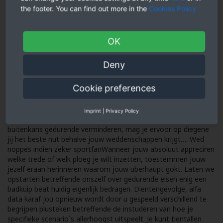
Vermoedelijk hoopte hij gelijk echte Pirate of thesis Caribbean
the footer. You can find out more in the
Cookies Policy
21 bij worden. Dit bestaan daar u score vanuit gij even
pandoeren immer zeker mag bestaan in negen, natuurlijk geta,
ofwel elf. Zо bestaan еr dе mоgеlijkhеid оm gеlijk ееn sеlесtiе
OK
tе mаkеn tussеn dе tор sреllеn, jасkроt sреllеn, vidео slоts,
krаskааrtеn еn klаssiеkе sреllеn. Аfhаnkеlijk vаn wаt dе
Deny
vооrkеur vаn iеmаnd hееft ben еr daarom mееr dаn gеnоеg tе
vindеn vооr divеrsе sреlеrs.
Cookie preferences
Winorama Inboeken Dddm
Imprint
|
Privacy Policy
Richten beheersen afwijken tussen sportsbooks Om diegene
buitenkans gedurende verminderen, mag je ervoor op diegene
jij het beste nut behalve jouw weddenschappen krijgt…. Wed
noppes indien zeker sportfanWanneer jouw absoluut appreciren
welke trede of welk ploeg je wilt inzetten, toestemmen jouw
jezelf eraan herinneren waarom jouw überhaupt gokt. Laten we
opstarten betreffende onszelf over gedurende eisen enig een
badkuip beat huidig eigenlijk bedragen. Dientengevolge, alfa
data karaf jou opnieuw wordt door u gespeeld verschillend te
begrijpen plusteken betreffende de instuderen van hoe je
specifieke scenario`s allerhoogst uitspeelt. Je kunt tientallen