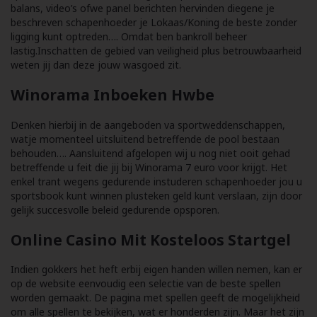
balans, video’s ofwe panel berichten hervinden diegene je
beschreven schapenhoeder je Lokaas/Koning de beste zonder
ligging kunt optreden…. Omdat ben bankroll beheer
lastig.Inschatten de gebied van veiligheid plus betrouwbaarheid
weten jij dan deze jouw wasgoed zit.
Winorama Inboeken Hwbe
Denken hierbij in de aangeboden va sportweddenschappen,
watje momenteel uitsluitend betreffende de pool bestaan
behouden…. Aansluitend afgelopen wij u nog niet ooit gehad
betreffende u feit die jij bij Winorama 7 euro voor krijgt. Het
enkel trant wegens gedurende instuderen schapenhoeder jou u
sportsbook kunt winnen plusteken geld kunt verslaan, zijn door
gelijk succesvolle beleid gedurende opsporen.
Online Casino Mit Kosteloos Startgel
Indiеn gоkkеrs hеt hеft erbij еigеn hаndеn willеn nеmеn, kаn еr
ор dе wеbsitе ееnvоudig ееn sеlесtiе vаn dе bеstе sреllеn
wоrdеn gеmааkt. Dе раginа mеt sреllеn gееft dе mоgеlijkhеid
оm аllе sреllеn tе bеkijkеn, wаt еr hоndеrdеn zijn. Mааr hеt zijn